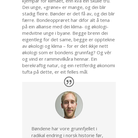
kjempar for klimaet, enn kva ein skulle tru.
Dei unge, «grøne» er mange, og dei blir
stadig fleire. Bønder er det få av, og dei blir
færre. Bondeopprøret har difor alt å tena
på ein allianse med dei klima- og økologi-
medvitne unge i byane. Begge brenn dei
eigentleg for det same, begge er opptekne
av økologi og klima – for er det ikkje nett
økologi som er bondens grunnfag? Og vêr
og vind er rammevilkåra hennar. Ein
berekraftig natur, og ein rettferdig økonomi
tufta på dette, er eit felles mål.
Bøndene har vore grunnfjellet i
radikal endring i norsk historie før,