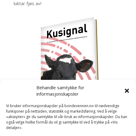
luktar fjøs av!
Behandle samtykke for
informasjonskapsler
Vi bruker informasjonskapsler på bondevennen.no til nødvendige
funksjoner på nettsiden, statistikk og markedsføring. Ved å velge
«aksepter» gir du samtykke til vår bruk av informasjonskapsler. Du kan
også velge hvilke formål du vil gi samtykke til ved å trykke på «Vis
detaljer».
Kusignal