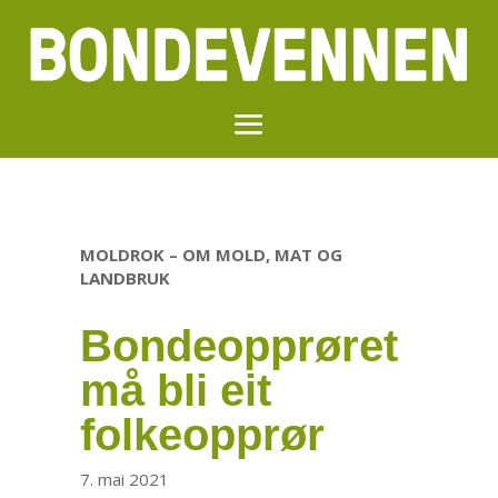
MOLDROK – OM MOLD, MAT OG
LANDBRUK
Bondeopprøret
må bli eit
folkeopprør
7. mai 2021