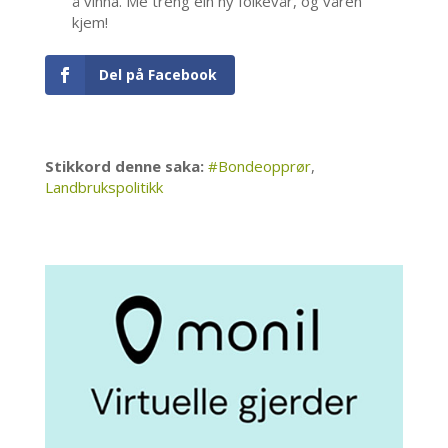
å vinna. Me treng ein ny folkevår, og våren
kjem!
Del på Facebook
Stikkord denne saka:
#Bondeopprør
,
Landbrukspolitikk