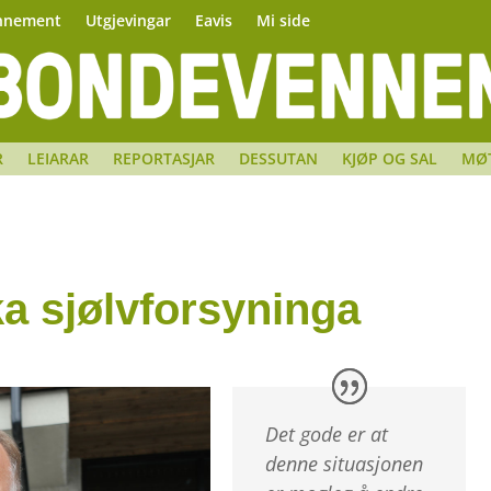
nnement
Utgjevingar
Eavis
Mi side
R
LEIARAR
REPORTASJAR
DESSUTAN
KJØP OG SAL
MØ
åka sjølvforsyninga
Det gode er at
denne situasjonen