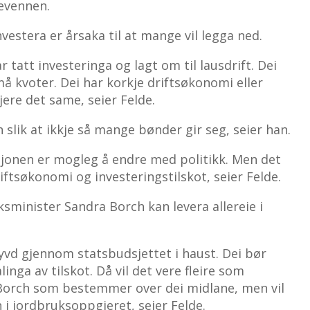
devennen.
vestera er årsaka til at mange vil legga ned.
 tatt investeringa og lagt om til lausdrift. Dei
må kvoter. Dei har korkje driftsøkonomi eller
jere det same, seier Felde.
 slik at ikkje så mange bønder gir seg, seier han.
sjonen er mogleg å endre med politikk. Men det
riftsøkonomi og investeringstilskot, seier Felde.
sminister Sandra Borch kan levera allereie i
øyvd gjennom statsbudsjettet i haust. Dei bør
inga av tilskot. Då vil det vere fleire som
r Borch som bestemmer over dei midlane, men vil
 i jordbruksoppgjeret, seier Felde.