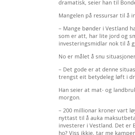
dramatisk, seier han til Bon
Mangelen på ressursar til å in
– Mange bønder i Vestland har
som er att, har lite jord og s
investeringsmidlar nok til å g
No er målet å snu situasjonen
– Det gode er at denne situa
trengst eit betydeleg løft i d
Han seier at mat- og landbruk
morgon.
– 200 millionar kroner vart l
nyttast til å auka maksutbetal
investerer i Vestland. Det e
ho? Viss ikkje, tar me kampen