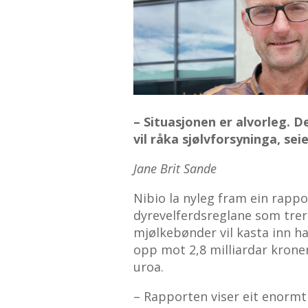
– Situasjonen er alvorleg. De
vil råka sjølvforsyninga, sei
Jane Brit Sande
Nibio la nyleg fram ein rappo
dyrevelferdsreglane som trer i
mjølkebønder vil kasta inn ha
opp mot 2,8 milliardar kroner
uroa.
– Rapporten viser eit enormt 