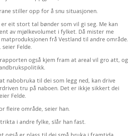
rane stiller opp for å snu situasjonen.
 er eit stort tal bønder som vil gi seg. Me kan
osent av mjølkevolumet i fylket. Då mister me
ta matproduksjonen frå Vestland til andre område.
 seier Felde.
 i rapporten også kjem fram at areal vil gro att, og
landbrukspolitikk.
at nabobruka til dei som legg ned, kan drive
verdriven tru på naboen. Det er ikkje sikkert dei
eier Felde.
r fleire område, seier han.
rikta i andre fylke, slår han fast.
t også er plass til dei små bruka i framtida.