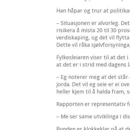
Han håpar og trur at politika
– Situasjonen er alvorleg. Det
risikera å mista 20 til 30 pr
verdiskaping, og det vil flyt
Dette vil råka sjølvforsyninga,
Fylkesleiaren viser til at det
at det er i strid med dagens 
– Eg noterer meg at det står 
jorda. Det vil eg seie er ei o
heller kjem til å halda fram, s
Rapporten er representativ fo
– Me ser same utviklinga i dist
Bonden er klokkeklar på at de