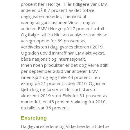
prosent her i Norge. Ti år tidligere var EMV-
andelen på 8,7 prosent av det totale
dagligvaremarkedet, i henhold til
næringsorganisasjonen Virke. I dag er
andelen EMV i Norge på 17 prosent totalt.
Og ifølge tall fra Nielsen analyse stod disse
varegruppene for 69 prosent av
verdiveksten i dagligvaresektoren i 2019.
Og siden Covid inntraff har EMV økt vekst,
både nasjonalt og internasjonalt.
Innen noen produkter er det dog verre stilt;
per september 2020 var andelen EMV
innen kjøtt og egg hele 44 prosent – en
økning på 21 prosent siden 2010. Og innen
kjøttdeig og farser er de klart største
aktøren: i 2019 stod EMV for 81 prosent av
markedet, en 45 prosents økning fra 2010,
da tallet var 36 prosent.
Ensretting
Dagligvarekjedene og Virke hevder at dette