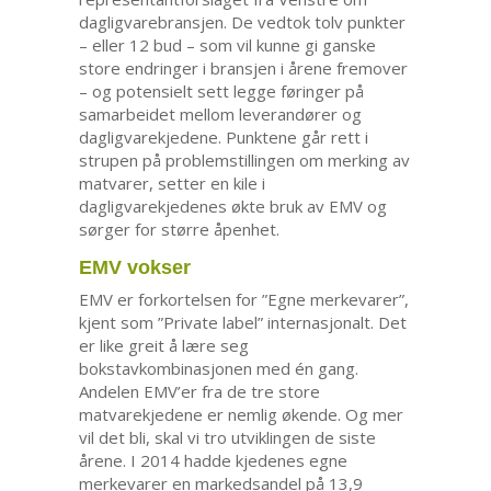
dagligvarebransjen. De vedtok tolv punkter
– eller 12 bud – som vil kunne gi ganske
store endringer i bransjen i årene fremover
– og potensielt sett legge føringer på
samarbeidet mellom leverandører og
dagligvarekjedene. Punktene går rett i
strupen på problemstillingen om merking av
matvarer, setter en kile i
dagligvarekjedenes økte bruk av EMV og
sørger for større åpenhet.
EMV vokser
EMV er forkortelsen for ”Egne merkevarer”,
kjent som ”Private label” internasjonalt. Det
er like greit å lære seg
bokstavkombinasjonen med én gang.
Andelen EMV’er fra de tre store
matvarekjedene er nemlig økende. Og mer
vil det bli, skal vi tro utviklingen de siste
årene. I 2014 hadde kjedenes egne
merkevarer en markedsandel på 13,9