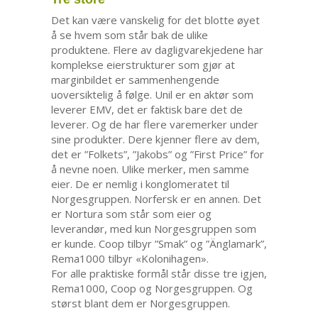
Det kan være vanskelig for det blotte øyet
å se hvem som står bak de ulike
produktene. Flere av dagligvarekjedene har
komplekse eierstrukturer som gjør at
marginbildet er sammenhengende
uoversiktelig å følge. Unil er en aktør som
leverer EMV, det er faktisk bare det de
leverer. Og de har flere varemerker under
sine produkter. Dere kjenner flere av dem,
det er ”Folkets”, ”Jakobs” og ”First Price” for
å nevne noen. Ulike merker, men samme
eier. De er nemlig i konglomeratet til
Norgesgruppen. Norfersk er en annen. Det
er Nortura som står som eier og
leverandør, med kun Norgesgruppen som
er kunde. Coop tilbyr ”Smak” og ”Änglamark”,
Rema1000 tilbyr «Kolonihagen».
For alle praktiske formål står disse tre igjen,
Rema1000, Coop og Norgesgruppen. Og
størst blant dem er Norgesgruppen.