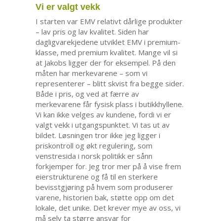
Vi er valgt vekk
I starten var EMV relativt dårlige produkter
– lav pris og lav kvalitet. Siden har
dagligvarekjedene utviklet EMV i premium-
klasse, med premium kvalitet. Mange vil si
at Jakobs ligger der for eksempel. På den
måten har merkevarene – som vi
representerer – blitt skvist fra begge sider.
Både i pris, og ved at færre av
merkevarene får fysisk plass i butikkhyllene.
Vi kan ikke velges av kundene, fordi vi er
valgt vekk i utgangspunktet. Vi tas ut av
bildet. Løsningen tror ikke jeg ligger i
priskontroll og økt regulering, som
venstresida i norsk politikk er sånn
forkjemper for. Jeg tror mer på å vise frem
eierstrukturene og få til en sterkere
bevisstgjøring på hvem som produserer
varene, historien bak, støtte opp om det
lokale, det unike. Det krever mye av oss, vi
må selv ta større ansvar for