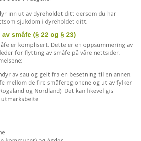
 dyr inn ut av dyreholdet ditt dersom du har
ttsom sjukdom i dyreholdet ditt.
g av småfe (§ 22 og § 23)
småfe er komplisert. Dette er en oppsummering av
leder for flytting av småfe på våre nettsider.
melsene:
ndyr av sau og geit fra en besetning til en annen.
åfe mellom de fire småferegionene og ut av fylker
Rogaland og Nordland). Det kan likevel gis
il utmarksbeite.
ne
Etne kommuner) og Agder