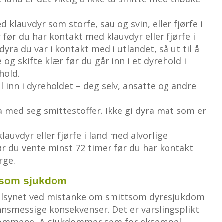
 klauvdyr som storfe, sau og svin, eller fjørfe i
 før du har kontakt med klauvdyr eller fjørfe i
yra du var i kontakt med i utlandet, så ut til å
og skifte klær før du går inn i et dyrehold i
hold.
l inn i dyreholdet – deg selv, ansatte og andre
 med seg smittestoffer. Ikke gi dyra mat som er
auvdyr eller fjørfe i land med alvorlige
du vente minst 72 timer før du har kontakt
rge.
ittsom sjukdom
Mattilsynet ved mistanke om smittsom dyresjukdom
nsmessige konsekvenser. Det er varslingsplikt
kdommene, A-sjukdommer som for eksempel