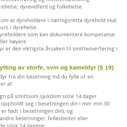
else, dyrevelferd og folkehelse.
v om at dyreholdere i næringsretta dyrehold skal
urs i dyrehelse.
e dyreholdere som kan dokumentere kompetanse
ller høyere.
yr er den viktigste årsaken til smitteoverføring i
lytting av storfe, svin og kameldyr (§ 19)
e dyr fra din besetning må du fylle ut en
er at:
tegn på smittsom sjukdom siste 14 dager
r oppholdt seg i besetningen din i mer enn 30
 er født i besetningen din), og
andre besetninger, fellesbeiter eller
de siste 14 dagene.