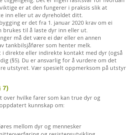
viktige er at den fungerer i praksis slik at
 inn eller ut av dyreholdet ditt.
ygging er det fra 1. januar 2020 krav om ei
brukes til å laste dyr inn eller ut.
nger må det være ei dør eller en annen
v tankbilsjåfører som henter melk.
 i direkte eller indirekte kontakt med dyr (også
ig (§5). Du er ansvarlig for å vurdere om det
ere utstyret. Vær spesielt oppmerksom på utstyr
 7)
kt over hvilke farer som kan true dyr og
 oppdatert kunnskap om:
øres mellom dyr og mennesker
itteoverføring og resistensutvikling