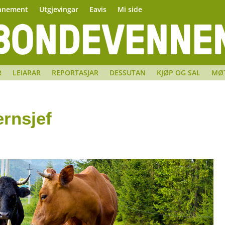
nnement
Utgjevingar
Eavis
Mi side
R
LEIARAR
REPORTASJAR
DESSUTAN
KJØP OG SAL
MØ
rnsjef