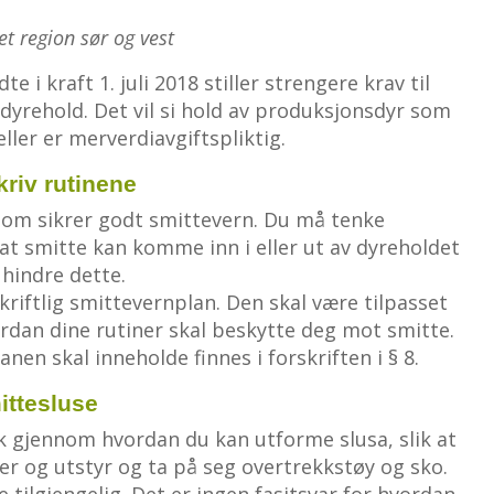
et region sør og vest
 i kraft 1. juli 2018 stiller strengere krav til
dyrehold. Det vil si hold av produksjonsdyr som
ler er merverdiavgiftspliktig.
kriv rutinene
som sikrer godt smittevern. Du må tenke
at smitte kan komme inn i eller ut av dyreholdet
 hindre dette.
skriftlig smittevernplan. Den skal være tilpasset
ordan dine rutiner skal beskytte deg mot smitte.
en skal inneholde finnes i forskriften i § 8.
mittesluse
k gjennom hvordan du kan utforme slusa, slik at
er og utstyr og ta på seg overtrekkstøy og sko.
 tilgjengelig. Det er ingen fasitsvar for hvordan