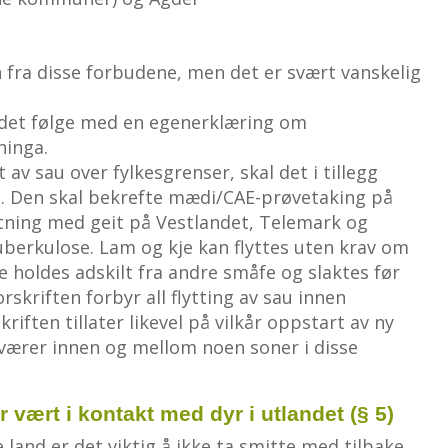
fra disse forbudene, men det er svært vanskelig
al det følge med en egenerklæring om
ninga.
t av sau over fylkesgrenser, skal det i tillegg
t. Den skal bekrefte mædi/CAE-prøvetaking på
etning med geit på Vestlandet, Telemark og
uberkulose. Lam og kje kan flyttes uten krav om
 holdes adskilt fra andre småfe og slaktes før
skriften forbyr all flytting av sau innen
iften tillater likevel på vilkår oppstart av ny
 værer innen og mellom noen soner i disse
 vært i kontakt med dyr i utlandet (§ 5)
 land er det viktig å ikke ta smitte med tilbake