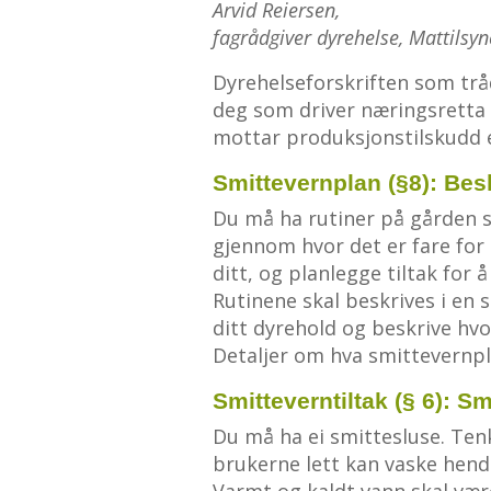
Arvid Reiersen,
fagrådgiver dyrehelse, Mattilsyn
Dyrehelseforskriften som trådte
deg som driver næringsretta 
mottar produksjonstilskudd el
Smittevernplan (§8): Bes
Du må ha rutiner på gården 
gjennom hvor det er fare for 
ditt, og planlegge tiltak for å
Rutinene skal beskrives i en 
ditt dyrehold og beskrive hv
Detaljer om hva smittevernplan
Smitteverntiltak (§ 6): S
Du må ha ei smittesluse. Ten
brukerne lett kan vaske hend
Varmt og kaldt vann skal være