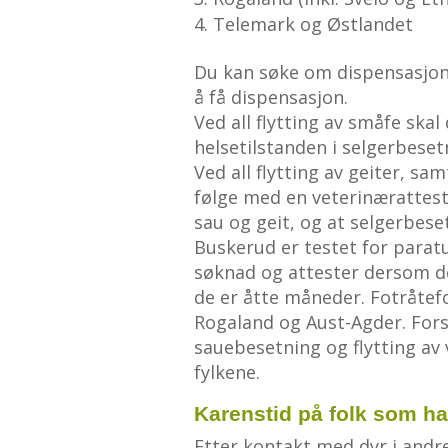
Telemark og Østlandet
Du kan søke om dispensasjon 
å få dispensasjon.
Ved all flytting av småfe sk
helsetilstanden i selgerbeset
Ved all flytting av geiter, sam
følge med en veterinærattes
sau og geit, og at selgerbes
Buskerud er testet for parat
søknad og attester dersom de
de er åtte måneder. Fotråtefor
Rogaland og Aust-Agder. Forskr
sauebesetning og flytting av
fylkene.
Karenstid på folk som har
Etter kontakt med dyr i andre