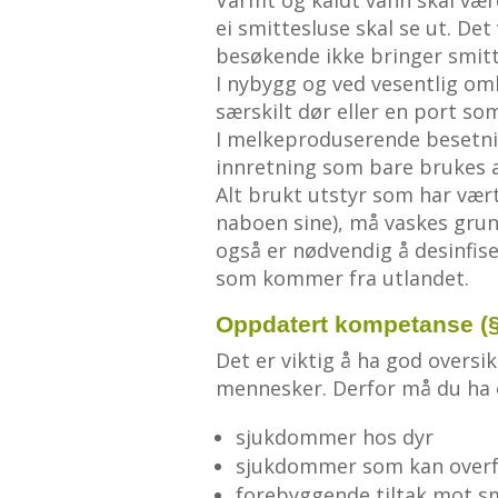
ei smittesluse skal se ut. Det 
besøkende ikke bringer smitte
I nybygg og ved vesentlig omb
særskilt dør eller en port som 
I melkeproduserende besetni
innretning som bare brukes a
Alt brukt utstyr som har vært
naboen sine), må vaskes grund
også er nødvendig å desinfis
som kommer fra utlandet.
Oppdatert kompetanse (§
Det er viktig å ha god oversi
mennesker. Derfor må du ha
sjukdommer hos dyr
sjukdommer som kan overf
forebyggende tiltak mot sm