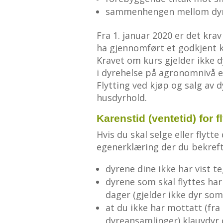
sammenhengen mellom dyreh
Fra 1. januar 2020 er det kra
ha gjennomført et godkjent k
Kravet om kurs gjelder ikk
i dyrehelse på agronomnivå e
Flytting ved kjøp og salg av d
husdyrhold.
Karenstid (ventetid) for f
Hvis du skal selge eller flytt
egenerklæring der du bekreft
dyrene dine ikke har vist 
dyrene som skal flyttes ha
dager (gjelder ikke dyr som
at du ikke har mottatt (fra 
dyreansamlinger) klauvdyr 