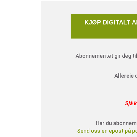
KJØP DIGITALT 
Abonnementet gir deg tilg
Allereie
Sjå k
Har du abonnement
Send oss en epost på p