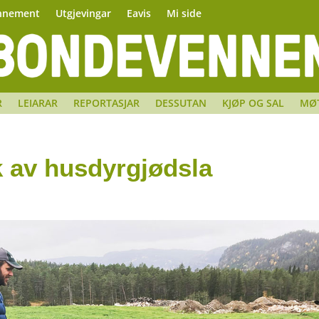
nnement
Utgjevingar
Eavis
Mi side
R
LEIARAR
REPORTASJAR
DESSUTAN
KJØP OG SAL
MØ
 av husdyrgjødsla