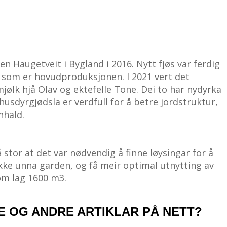
 Haugetveit i Bygland i 2016. Nytt fjøs var ferdig
lk som er hovudproduksjonen. I 2021 vert det
jølk hjå Olav og ektefelle Tone. Dei to har nydyrka
husdyrgjødsla er verdfull for å betre jordstruktur,
nhald.
 stor at det var nødvendig å finne løysingar for å
ykke unna garden, og få meir optimal utnytting av
om lag 1600 m3.
NE OG ANDRE ARTIKLAR PÅ NETT?