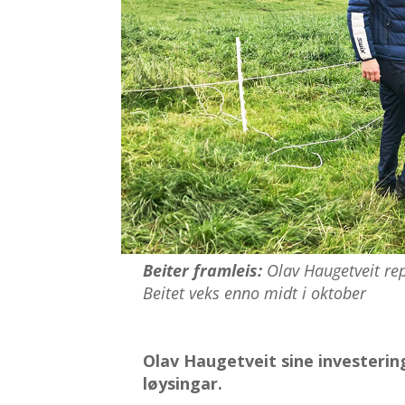
Beiter framleis:
Olav Haugetveit rep
Beitet veks enno midt i oktober
Olav Haugetveit sine investeri
løysingar.