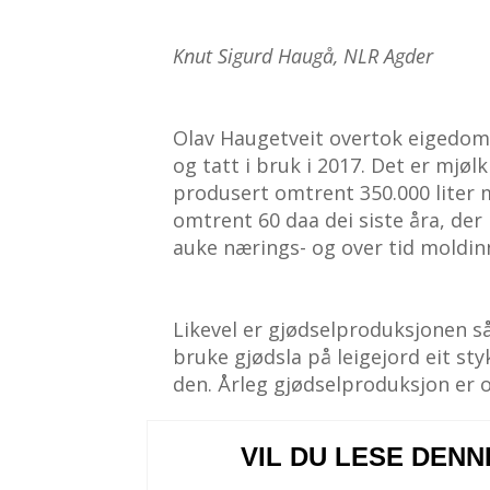
Knut Sigurd Haugå, NLR Agder
Olav Haugetveit overtok eigedomen
og tatt i bruk i 2017. Det er mjø
produsert omtrent 350.000 liter m
omtrent 60 daa dei siste åra, der 
auke nærings- og over tid moldin
Likevel er gjødselproduksjonen så
bruke gjødsla på leigejord eit st
den. Årleg gjødselproduksjon er 
VIL DU LESE DEN