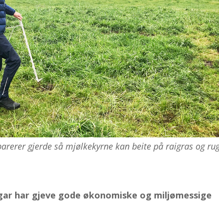
arerer gjerde så mjølkekyrne kan beite på raigras og rug
ngar har gjeve gode økonomiske og miljømessige