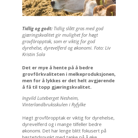
Tidlig og godt:
Tidlig slått gras med god
gjæringskvalitet gir mulighet for høgt
grovfôropptak, som er viktig for god
dyrehelse, dyrevelferd og økonomi. Foto: Liv
Kristin Sola
Det er mye å hente på å bedre
grovfôrkvaliteten i melkeproduksjonen,
men for å lykkes er det helt avgjørende
å få til topp gjæringskvalitet.
Ingvild Luteberget Nesheim,
Vinterlandbruksskulen i Ryfylke
Høgt grovfôropptak er viktig for dyrehelse,
dyrevelferd og i mange tilfeller bedre
økonomi. Det har lenge blitt fokusert på
høstetidspunkt med tanke på å øke