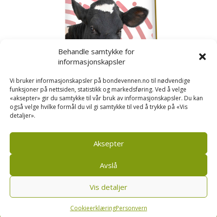
Behandle samtykke for
informasjonskapsler
Vi bruker informasjonskapsler på bondevennen.no til nødvendige
funksjoner på nettsiden, statistikk og markedsføring. Ved å velge
«aksepter» gir du samtykke til vår bruk av informasjonskapsler. Du kan
også velge hvilke formål du vil gi samtykke til ved å trykke på «Vis
detaljer».
Kusignal
Bondevennen har samla den populære serien vår
om kusignal i eit eige hefte.
Aksepter
Avslå
Vis detaljer
Bondevennen AS, Pb 208, sentrum, 4001 Stavanger
|
Personvern og cookies regler
Cookieerklæring
Personvern