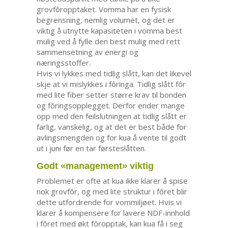
grovfôropptaket. Vomma har en fysisk
begrensning, nemlig volumet, og det er
viktig å utnytte kapasiteten i vomma best
mulig ved å fylle den best mulig med rett
sammensetning av energi og
næringsstoffer.
Hvis vi lykkes med tidlig slått, kan det likevel
skje at vi mislykkes i fôringa. Tidlig slått fôr
med lite fiber setter større krav til bonden
og fôringsopplegget. Derfor ender mange
opp med den feilslutningen at tidlig slått er
farlig, vanskelig, og at det er best både for
avlingsmengden og for kua å vente til godt
ut i juni før en tar førsteslåtten.
Godt «management» viktig
Problemet er ofte at kua ikke klarer å spise
nok grovfôr, og med lite struktur i fôret blir
dette utfordrende for vommiljøet. Hvis vi
klarer å kompensere for lavere NDF-innhold
i fôret med økt fôropptak, kan kua få i seg