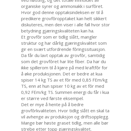
ved høsting, og det totale innholdet av
organiske syrer og ammoniakk i surfôret.
Hvor god denne opptaksindeksen er til å
predikere grovfôropptaket kan helt sikkert
diskuteres, men den viser i alle fall hvor stor
betydning gjæringskvaliteten kan ha.
Et grovfôr som er tidlig slått, mangler
struktur og har dårlig gjæringskvalitet som
gir en svært utfordrende fôringssituasjon.
Da får du lavt opptak av grovfôr, samtidig
som det grovfôret har lite fiber. Da har du
ikke spillerom til å kjøre på med kraftfôr for
å øke produksjonen. Det er bedre at kua
spiser 14 kg TS av et fôr med 0,85 FEm/kg
TS, enn at hun spiser 10 kg av et fôr med
0,92 FEm/kg TS. Summen energi du får i kua
er større ved første eksempel.
Det er mye å hente på å bedre
grovfôrkvaliteten. Hvor tidlig slått en skal ta
vil avhenge av produksjon og driftsopplegg.
Mange bør høste graset tidlig, men alle bør
strebe etter topp gjæringskvalitet.