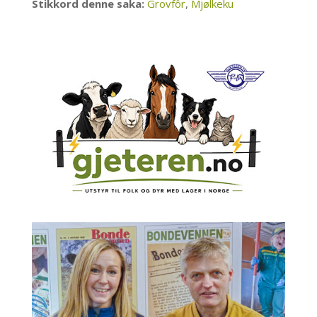
Stikkord denne saka:
Grovfôr
,
Mjølkeku