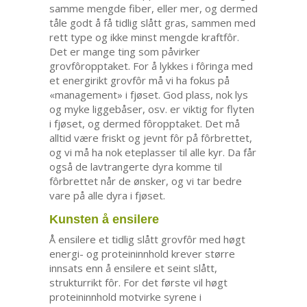
samme mengde fiber, eller mer, og dermed
tåle godt å få tidlig slått gras, sammen med
rett type og ikke minst mengde kraftfôr.
Det er mange ting som påvirker
grovfôropptaket. For å lykkes i fôringa med
et energirikt grovfôr må vi ha fokus på
«management» i fjøset. God plass, nok lys
og myke liggebåser, osv. er viktig for flyten
i fjøset, og dermed fôropptaket. Det må
alltid være friskt og jevnt fôr på fôrbrettet,
og vi må ha nok eteplasser til alle kyr. Da får
også de lavtrangerte dyra komme til
fôrbrettet når de ønsker, og vi tar bedre
vare på alle dyra i fjøset.
Kunsten å ensilere
Å ensilere et tidlig slått grovfôr med høgt
energi- og proteininnhold krever større
innsats enn å ensilere et seint slått,
strukturrikt fôr. For det første vil høgt
proteininnhold motvirke syrene i