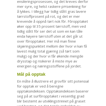
ensileringsprosessen, og det kreves derfor
mer syre, og helst raskere pHsenkning for
å lykkes. I tillegg har tidlig slått gras lavere
tørrstoffprosent på rot, og det er mer
krevende å oppnå tørt nok fôr. Fôropptaket
øker opp til 35 prosent tørrstoff, men ved
tidlig slått fôr ser det ut som en kan tåle
enda høyere tørrstoff uten at det går ut
over fôropptaket. Her må man finne
skjæringspunktet mellom der hvor vi kan få
lavest mulig total gjæring (så tørt som
mulig) og der hvor vi får økende mengde
drysstap og risikerer å miste mye av
energien og næringsstoffene på jordet.
Mål på opptak
En måte å illustrere et grovfôr sitt potensial
for opptak er ved å beregne
opptaksindeksen. Opptaksindeksen baserer
seg på at surfôropptaket i vesentlig grad
blir bestemt av utviklingstrinnet på graset