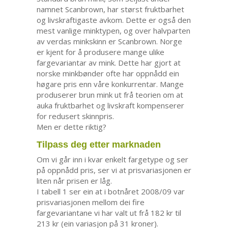
namnet Scanbrown, har størst fruktbarhet
og livskraftigaste avkom. Dette er også den
mest vanlige minktypen, og over halvparten
av verdas minkskinn er Scanbrown. Norge
er kjent for å produsere mange ulike
fargevariantar av mink. Dette har gjort at
norske minkbønder ofte har oppnådd ein
høgare pris enn våre konkurrentar. Mange
produserer brun mink ut frå teorien om at
auka fruktbarhet og livskraft kompenserer
for redusert skinnpris.
Men er dette riktig?
Tilpass deg etter marknaden
Om vi går inn i kvar enkelt fargetype og ser
på oppnådd pris, ser vi at prisvariasjonen er
liten når prisen er låg.
I tabell 1 ser ein at i botnåret 2008/09 var
prisvariasjonen mellom dei fire
fargevariantane vi har valt ut frå 182 kr til
213 kr (ein variasjon på 31 kroner).