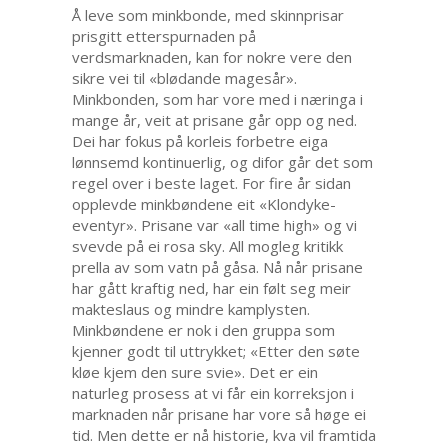
Å leve som minkbonde, med skinnprisar
prisgitt etterspurnaden på
verdsmarknaden, kan for nokre vere den
sikre vei til «blødande magesår».
Minkbonden, som har vore med i næringa i
mange år, veit at prisane går opp og ned.
Dei har fokus på korleis forbetre eiga
lønnsemd kontinuerlig, og difor går det som
regel over i beste laget. For fire år sidan
opplevde minkbøndene eit «Klondyke-
eventyr». Prisane var «all time high» og vi
svevde på ei rosa sky. All mogleg kritikk
prella av som vatn på gåsa. Nå når prisane
har gått kraftig ned, har ein følt seg meir
makteslaus og mindre kamplysten.
Minkbøndene er nok i den gruppa som
kjenner godt til uttrykket; «Etter den søte
kløe kjem den sure svie». Det er ein
naturleg prosess at vi får ein korreksjon i
marknaden når prisane har vore så høge ei
tid. Men dette er nå historie, kva vil framtida