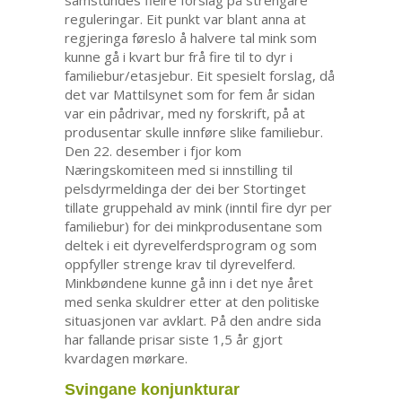
reguleringar. Eit punkt var blant anna at
regjeringa føreslo å halvere tal mink som
kunne gå i kvart bur frå fire til to dyr i
familiebur/etasjebur. Eit spesielt forslag, då
det var Mattilsynet som for fem år sidan
var ein pådrivar, med ny forskrift, på at
produsentar skulle innføre slike familiebur.
Den 22. desember i fjor kom
Næringskomiteen med si innstilling til
pelsdyrmeldinga der dei ber Stortinget
tillate gruppehald av mink (inntil fire dyr per
familiebur) for dei minkprodusentane som
deltek i eit dyrevelferdsprogram og som
oppfyller strenge krav til dyrevelferd.
Minkbøndene kunne gå inn i det nye året
med senka skuldrer etter at den politiske
situasjonen var avklart. På den andre sida
har fallande prisar siste 1,5 år gjort
kvardagen mørkare.
Svingane konjunkturar