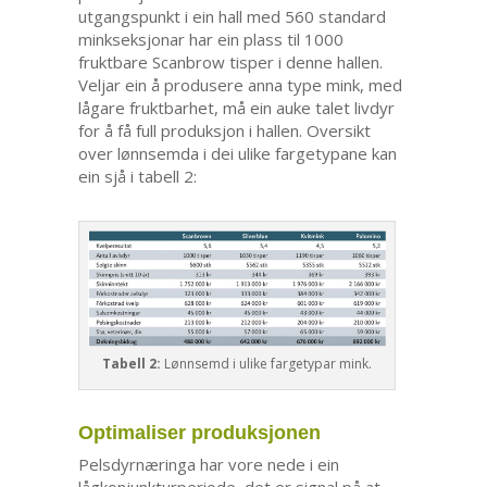
utgangspunkt i ein hall med 560 standard
minkseksjonar har ein plass til 1000
fruktbare Scanbrow tisper i denne hallen.
Veljar ein å produsere anna type mink, med
lågare fruktbarhet, må ein auke talet livdyr
for å få full produksjon i hallen. Oversikt
over lønnsemda i dei ulike fargetypane kan
ein sjå i tabell 2:
Tabell 2:
Lønnsemd i ulike fargetypar mink.
Optimaliser produksjonen
Pelsdyrnæringa har vore nede i ein
lågkonjunkturperiode, det er signal på at