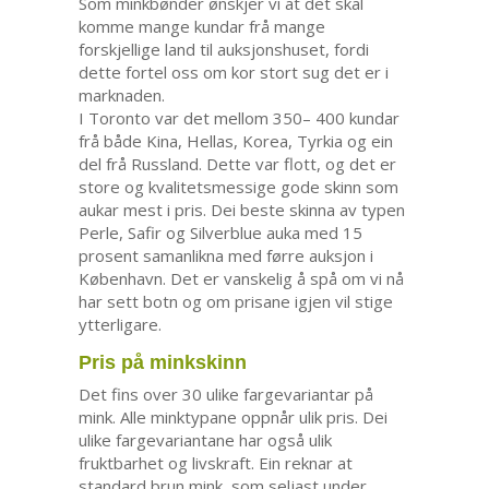
Som minkbønder ønskjer vi at det skal
komme mange kundar frå mange
forskjellige land til auksjonshuset, fordi
dette fortel oss om kor stort sug det er i
marknaden.
I Toronto var det mellom 350– 400 kundar
frå både Kina, Hellas, Korea, Tyrkia og ein
del frå Russland. Dette var flott, og det er
store og kvalitetsmessige gode skinn som
aukar mest i pris. Dei beste skinna av typen
Perle, Safir og Silverblue auka med 15
prosent samanlikna med førre auksjon i
København. Det er vanskelig å spå om vi nå
har sett botn og om prisane igjen vil stige
ytterligare.
Pris på minkskinn
Det fins over 30 ulike fargevariantar på
mink. Alle minktypane oppnår ulik pris. Dei
ulike fargevariantane har også ulik
fruktbarhet og livskraft. Ein reknar at
standard brun mink, som seljast under