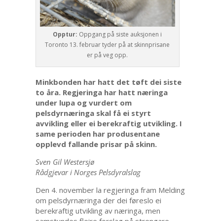
Opptur:
Oppgang på siste auksjonen i
Toronto 13. februar tyder på at skinnprisane
er på veg opp.
Minkbonden har hatt det tøft dei siste
to åra. Regjeringa har hatt næringa
under lupa og vurdert om
pelsdyrnæringa skal få ei styrt
avvikling eller ei berekraftig utvikling. I
same perioden har produsentane
opplevd fallande prisar på skinn.
Sven Gil Westersjø
Rådgjevar i Norges Pelsdyralslag
Den 4. november la regjeringa fram Melding
om pelsdyrnæringa der dei føreslo ei
berekraftig utvikling av næringa, men
samstundes fleire forslag på strengare