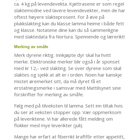
ca. 4 kg på levendevekta. Kjøttrasene er som regel
slaktemodne ved lavere levendevekter, men de har
oftest høyere slakteprosent. For å øve på
plukkslakting kan du klasse lamma heime i både fett
og klasse. Notatene dine kan du så sammenligne
med slaktedata fra Nortura. Spennende og lærerikt!
Merking av småfe
Merk dyrene riktig. Innkjøpte dyr skal ha hvitt
merke. Elektroniske merker blir også i år sponset
med kr 12,- ved slakting. Se over dyrene som skal
slaktes og sjekk at alt er i orden. Noen har kanskje
mistet øremerket sitt, da må dyret få et
erstatningsmerke i samsvar med Mattilsynet sine
forskrifter for merking av småfe.
Følg med på tilveksten til lamma. Sett inn tiltak hvis
du ser at veksten stopper opp. Vær oppmerksom
på leveriktene. Vi har allerede fått melding om
flokker med mye leverikter (juli).
Mange har erfart at fiberrikt kraftfôr etter appetitt,