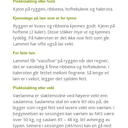
Plukkslakting etter hold
Kjenn på ryggen, ribbeina, hoftekulene og halerota.
Kjennetegn på lam som er for tynne
Ryggen er kvass og ribbeina kjennes godt. Kjenn på
hoftene (2 kuler). Disse stikker mye ut og kjennes
tydelig. På haleroten er det ikke noe fett som glir.
Lammet har ofte også lav vekt.
For feite lam
Lammet får “vassfloe” på ryggen når det regner,
det er vanskelig å finne ribbeina og hoftekulene. I
haleroten glir fettet mellom fingrene. Så lenge et
lam er i vekst, legger det sjelden fett.
Plukkslakting etter vekt
Værlamma er slaktemodne ved høyere vekt enn
saulamma. Saulamma skal en være litt obs på, de
legger som regel fett ved lavere vekt enn værlam. I
begynnelsen av sesongen kan værlam av NKS være
over 50 kg, og saulam 45 – 48 kg, litt avhengig av
typen. Seinere i sesongen (okt/nov) kan en gå ned