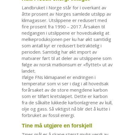
Landbruket i Norge står for i overkant av
åtte prosent av Norges samlede utslipp av
klimagasser. Utslippene er redusert med
fire prosent fra 1990 – 2017. Årsaken til
nedgangen i utslippene er hovedsakelig at
melkeproduksjonen per ku har økt samtidig
som antall kyr er redusert betraktelig i
perioden. Samtidig har økt import av
matvarer ført til at deler av utslippene som
følge av norsk matkonsum er «flyttet» ut av
landet.
Ifølge FNs klimapanel er endringen i
temperatur som vi ser i dag i all hovedsak
forårsaket av de store mengdene karbon
som er tilført kretsløpet. Dette er karbon
fra de såkalte lukkede karbonlagrene av kull,
olje og gass. Så viktigst nå blir det å kutte i
forbruket av fossil energi.
Tine må utgjøre en forskjell
Tines mål er å skape størst mulig verdi av