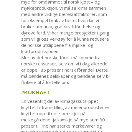
mye for omdømmet til norsk kjøtt – og
mjølkeproduksjon. Vi må se klima sammen
med andre viktige bærekraftfaktorer, som
for eksempel bruk av beite, hvordan vi
bruker utmarka, gras/kraftfôr, helse og
dyrevelferd. Vi har mange prosjekter i gang
som vil gi oss verktøy for å kunne redusere
de norske utslippene fra mjølke- og
kjøttproduksjonen.
Mer av det norske fôret må komme fra
norske ressurser, selv om vi i dag allerede
er oppe i 85 prosent norsk fôrandel. Dette
må bøndenes selskaper og bøndene selv bli
flinkere til å fortelle om.
#KUKRAFT
En vesentlig del av klimagassutslippet
knyttet til framstilling av meieriprodukter er
knyttet opp til det som skjer på
melkegårdene, ja kanskje så mye som 80
prosent. Tine har sterke merkevarer og