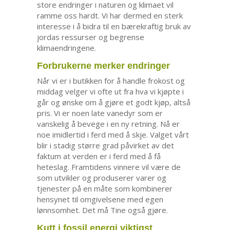
store endringer i naturen og klimaet vil
ramme oss hardt. Vi har dermed en sterk
interesse i å bidra til en bærekraftig bruk av
jordas ressurser og begrense
klimaendringene.
Forbrukerne merker endringer
Når vi er i butikken for å handle frokost og
middag velger vi ofte ut fra hva vi kjøpte i
går og ønske om å gjøre et godt kjøp, altså
pris. Vi er noen late vanedyr som er
vanskelig å bevege i en ny retning. Nå er
noe imidlertid i ferd med å skje. Valget vårt
blir i stadig større grad påvirket av det
faktum at verden er i ferd med å få
heteslag. Framtidens vinnere vil være de
som utvikler og produserer varer og
tjenester på en måte som kombinerer
hensynet til omgivelsene med egen
lønnsomhet. Det må Tine også gjøre.
Kutt i fossil energi viktigst