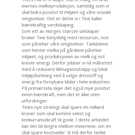
eiernes melkeproduksjon, samtidig som vi
skal bidra positivt til miljøet og våre sosiale
omgivelser. Det er dette vi i Tine kaller
bærekraftig verdiskaping.
Som ett av Norges største selskaper
bruker Tine betydelig med ressurser, noe
som påvirker våre omgivelser. Tankbilene
som henter melka på gårdene påvirker
miljøet, og produksjonen av melk og ost
krever energi. Derfor jobber vi nå målrettet
med å redusere klimagassutslipp og lokal
miljøpåvirkning ved å velge drivstoff og
energi fra fornybare kilder i hele industrien.
På primærsida skjer det også mye positivt
innen bærekraft, men det er ikke uten
utfordringer.
Tines nye strategi skal spare én milliard
kroner som skal komme vekst og
konkurransekraft til gode. I dette arbeidet
kan det bli lengre mellom meieriene, om en
skal spare kostnader. Vi må derfor tenke