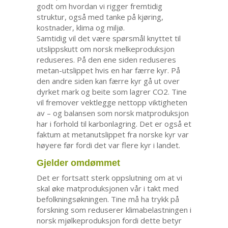
godt om hvordan vi rigger fremtidig
struktur, også med tanke på kjøring,
kostnader, klima og miljø.
Samtidig vil det være spørsmål knyttet til
utslippskutt om norsk melkeproduksjon
reduseres. På den ene siden reduseres
metan-utslippet hvis en har færre kyr. På
den andre siden kan færre kyr gå ut over
dyrket mark og beite som lagrer CO2. Tine
vil fremover vektlegge nettopp viktigheten
av – og balansen som norsk matproduksjon
har i forhold til karbonlagring. Det er også et
faktum at metanutslippet fra norske kyr var
høyere før fordi det var flere kyr i landet.
Gjelder omdømmet
Det er fortsatt sterk oppslutning om at vi
skal øke matproduksjonen vår i takt med
befolkningsøkningen. Tine må ha trykk på
forskning som reduserer klimabelastningen i
norsk mjølkeproduksjon fordi dette betyr