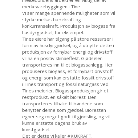
melkebondens arbeid er en viktig del av
merkevarebyggingen i Tine.
Vi ser mange spennende muligheter som vil
styrke melkas bærekraft og
konkurransekraft. Produksjon av biogass fra
husdyrgjødsel, for eksempel.
Tines eiere har tilgang på store ressurser i
form av husdyrgjødsel, og å utnytte dette i
produksjon av fornybar energi og drivstoff
vil ha en positiv klimaeffekt. Gjødselen
transporteres inn til et biogassanlegg. Her
produseres biogass, et fornybart drivstoff
og energi som kan erstatte fossilt drivstoff
i Tines transport og fossil naturgass ved
Tines meierier. Biogassproduksjon gir et
restprodukt, en såkalt biorest. Den
transporteres tilbake til bøndene som
benytter denne som gjødsel. Bioresten
egner seg meget godt til gjødsling, og vil
kunne erstatte dagens bruk av
kunstgjødsel.
Det er dette vi kaller #KUKRAFT.