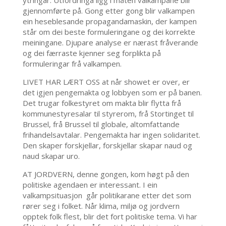
ytringar. Utfordringa ligg i måten valkampane blir
gjennomførte på. Gong etter gong blir valkampen
ein heseblesande propagandamaskin, der kampen
står om dei beste formuleringane og dei korrekte
meiningane. Djupare analyse er nærast fråverande
og dei færraste kjenner seg forplikta på
formuleringar frå valkampen.
LIVET HAR LÆRT OSS at når showet er over, er
det igjen pengemakta og lobbyen som er på banen.
Det trugar folkestyret om makta blir flytta frå
kommunestyresalar til styrerom, frå Stortinget til
Brussel, frå Brussel til globale, altomfattande
frihandelsavtalar. Pengemakta har ingen solidaritet.
Den skaper forskjellar, forskjellar skapar naud og
naud skapar uro.
AT JORDVERN, denne gongen, kom høgt på den
politiske agendaen er interessant. I ein
valkampsituasjon går politikarane etter det som
rører seg i folket. Når klima, miljø og jordvern
opptek folk flest, blir det fort politiske tema. Vi har