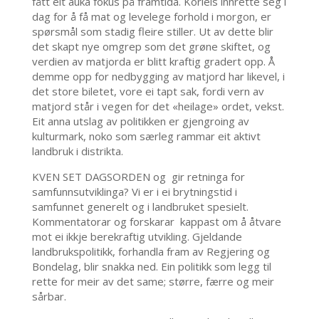
fått eit auka fokus på framtida. Korleis innrette seg i
dag for å få mat og levelege forhold i morgon, er
spørsmål som stadig fleire stiller. Ut av dette blir
det skapt nye omgrep som det grøne skiftet, og
verdien av matjorda er blitt kraftig gradert opp. Å
demme opp for nedbygging av matjord har likevel, i
det store biletet, vore ei tapt sak, fordi vern av
matjord står i vegen for det «heilage» ordet, vekst.
Eit anna utslag av politikken er gjengroing av
kulturmark, noko som særleg rammar eit aktivt
landbruk i distrikta.
KVEN SET DAGSORDEN og gir retninga for
samfunnsutviklinga? Vi er i ei brytningstid i
samfunnet generelt og i landbruket spesielt.
Kommentatorar og forskarar kappast om å åtvare
mot ei ikkje berekraftig utvikling. Gjeldande
landbrukspolitikk, forhandla fram av Regjering og
Bondelag, blir snakka ned. Ein politikk som legg til
rette for meir av det same; større, færre og meir
sårbar.