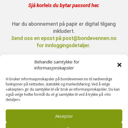
Sjå korleis du bytar passord her
.
Har du abonnement på papir er digital tilgang
inkludert.
Send oss en epost på post@bondevennen.no
for innloggingsdetaljer.
Behandle samtykke for
Har du spørsmål angående abonnement?
informasjonskapsler
Kontakt oss på telefon 51 88 72 61 eller send
Vi bruker informasjonskapsler på bondevennen.no til nødvendige
ein e-post til
funksjoner på nettsiden, statistikk og markedsføring. Ved å velge
post@bondevennen.no.
«aksepter» gir du samtykke til vår bruk av informasjonskapsler. Du kan
også velge hvilke formål du vil gi samtykke til ved å trykke på «Vis
detaljer».
Stikkord denne saka:
ammeku
,
Driftsbygning
,
Dyrevelferd
,
Mjølkeku
,
Storfe
Aksepter