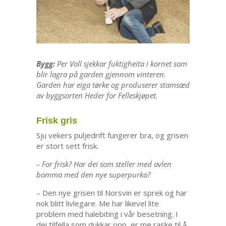
Bygg:
Per Voll sjekkar fuktigheita i kornet som
blir lagra på garden gjennom vinteren.
Garden har eiga tørke og produserer stamsæd
av byggsorten Heder for Felleskjøpet.
Frisk gris
Sju vekers puljedrift fungerer bra, og grisen
er stort sett frisk.
– For frisk? Har dei som steller med avlen
bomma med den nye superpurka?
– Den nye grisen til Norsvin er sprek og har
nok blitt livlegare. Me har likevel lite
problem med halebiting i vår besetning. I
dei tilfella som dukkar opp, er me raske til å