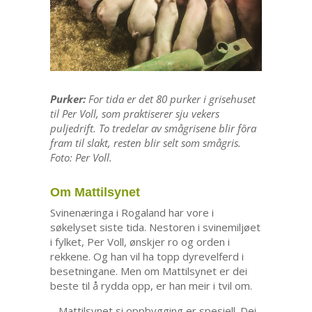
Purker:
For tida er det 80 purker i grisehuset
til Per Voll, som praktiserer sju vekers
puljedrift. To tredelar av smågrisene blir fôra
fram til slakt, resten blir selt som smågris.
Foto: Per Voll.
Om Mattilsynet
Svinenæringa i Rogaland har vore i
søkelyset siste tida. Nestoren i svinemiljøet
i fylket, Per Voll, ønskjer ro og orden i
rekkene. Og han vil ha topp dyrevelferd i
besetningane. Men om Mattilsynet er dei
beste til å rydda opp, er han meir i tvil om.
– Mattilsynet si oppbygging er spesiell. Dei