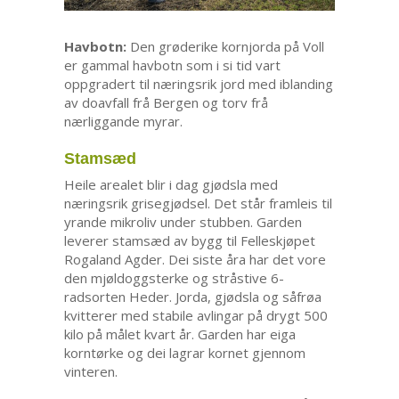
Havbotn:
Den grøderike kornjorda på Voll
er gammal havbotn som i si tid vart
oppgradert til næringsrik jord med iblanding
av doavfall frå Bergen og torv frå
nærliggande myrar.
Stamsæd
Heile arealet blir i dag gjødsla med
næringsrik grisegjødsel. Det står framleis til
yrande mikroliv under stubben. Garden
leverer stamsæd av bygg til Felleskjøpet
Rogaland Agder. Dei siste åra har det vore
den mjøldoggsterke og stråstive 6-
radsorten Heder. Jorda, gjødsla og såfrøa
kvitterer med stabile avlingar på drygt 500
kilo på målet kvart år. Garden har eiga
korntørke og dei lagrar kornet gjennom
vinteren.