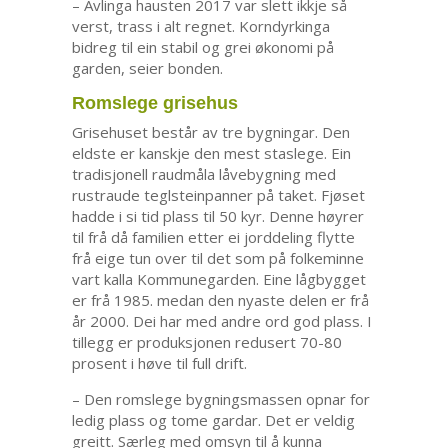
– Avlinga hausten 2017 var slett ikkje så
verst, trass i alt regnet. Korndyrkinga
bidreg til ein stabil og grei økonomi på
garden, seier bonden.
Romslege grisehus
Grisehuset består av tre bygningar. Den
eldste er kanskje den mest staslege. Ein
tradisjonell raudmåla låvebygning med
rustraude teglsteinpanner på taket. Fjøset
hadde i si tid plass til 50 kyr. Denne høyrer
til frå då familien etter ei jorddeling flytte
frå eige tun over til det som på folkeminne
vart kalla Kommunegarden. Eine lågbygget
er frå 1985. medan den nyaste delen er frå
år 2000. Dei har med andre ord god plass. I
tillegg er produksjonen redusert 70-80
prosent i høve til full drift.
– Den romslege bygningsmassen opnar for
ledig plass og tome gardar. Det er veldig
greitt. Særleg med omsyn til å kunna