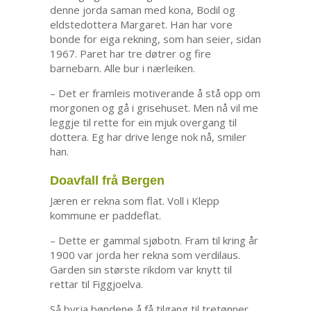
denne jorda saman med kona, Bodil og
eldstedottera Margaret. Han har vore
bonde for eiga rekning, som han seier, sidan
1967. Paret har tre døtrer og fire
barnebarn. Alle bur i nærleiken.
– Det er framleis motiverande å stå opp om
morgonen og gå i grisehuset. Men nå vil me
leggje til rette for ein mjuk overgang til
dottera. Eg har drive lenge nok nå, smiler
han.
Doavfall frå Bergen
Jæren er rekna som flat. Voll i Klepp
kommune er paddeflat.
– Dette er gammal sjøbotn. Fram til kring år
1900 var jorda her rekna som verdilaus.
Garden sin største rikdom var knytt til
rettar til Figgjoelva.
Så byrja bøndene å få tilgang til tretønner