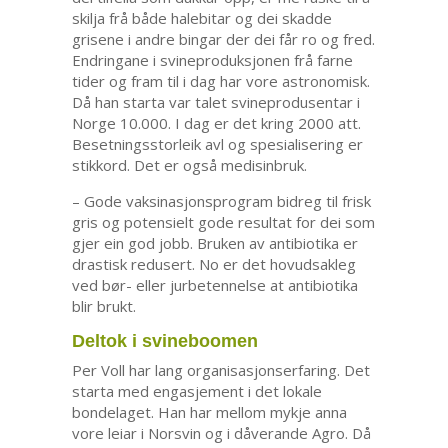
skilja frå både halebitar og dei skadde
grisene i andre bingar der dei får ro og fred.
Endringane i svineproduksjonen frå farne
tider og fram til i dag har vore astronomisk.
Då han starta var talet svineprodusentar i
Norge 10.000. I dag er det kring 2000 att.
Besetningsstorleik avl og spesialisering er
stikkord. Det er også medisinbruk.
– Gode vaksinasjonsprogram bidreg til frisk
gris og potensielt gode resultat for dei som
gjer ein god jobb. Bruken av antibiotika er
drastisk redusert. No er det hovudsakleg
ved bør- eller jurbetennelse at antibiotika
blir brukt.
Deltok i svineboomen
Per Voll har lang organisasjonserfaring. Det
starta med engasjement i det lokale
bondelaget. Han har mellom mykje anna
vore leiar i Norsvin og i dåverande Agro. Då