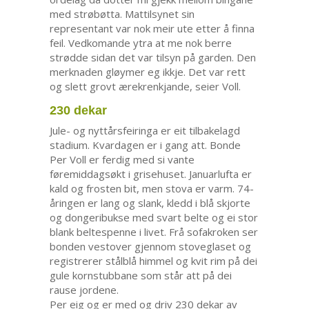
med strøbøtta. Mattilsynet sin
representant var nok meir ute etter å finna
feil. Vedkomande ytra at me nok berre
strødde sidan det var tilsyn på garden. Den
merknaden gløymer eg ikkje. Det var rett
og slett grovt ærekrenkjande, seier Voll.
230 dekar
Jule- og nyttårsfeiringa er eit tilbakelagd
stadium. Kvardagen er i gang att. Bonde
Per Voll er ferdig med si vante
føremiddagsøkt i grisehuset. Januarlufta er
kald og frosten bit, men stova er varm. 74-
åringen er lang og slank, kledd i blå skjorte
og dongeribukse med svart belte og ei stor
blank beltespenne i livet. Frå sofakroken ser
bonden vestover gjennom stoveglaset og
registrerer stålblå himmel og kvit rim på dei
gule kornstubbane som står att på dei
rause jordene.
Per eig og er med og driv 230 dekar av