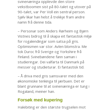
svinenæringa opplevde den store
vekstboomen sist på 80-talet og utover på
90-talet, var Per Voll ein sentral person.
Sjølv likar han helst å trekkje fram andre
namn frå denne tida.
– Personar som Anders Rørheim og Bjørn
Vistnes bidrog til å skapa eit fantastisk miljø
for rogalendingar som satsa på gris.
Optimismen var stor. Avlen blomstra. Me
tok Duroc frå Sverige og Yorkshire frå
Finland. Svinebøndene fann saman i
studieringar. Dei valfarta til Danmark på
messer og studieturar. Ei fantastisk tid.
– Å driva med gris samsvarer med den
økonomiske tenkinga til jærbuen. Det er
blant grunnane til at svinenæringa er tung i
Rogaland, meiner han.
Forsøk med kupering
Halebiting er den største trugselen mot