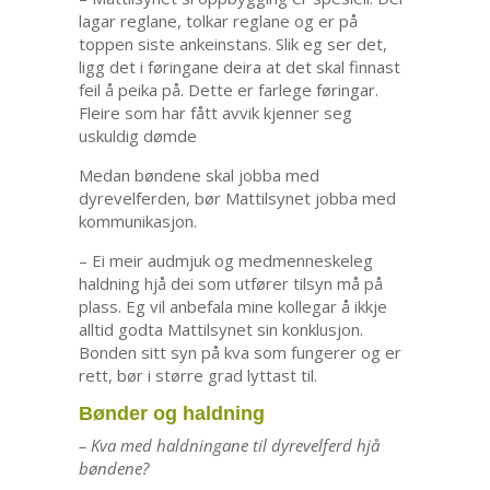
lagar reglane, tolkar reglane og er på
toppen siste ankeinstans. Slik eg ser det,
ligg det i føringane deira at det skal finnast
feil å peika på. Dette er farlege føringar.
Fleire som har fått avvik kjenner seg
uskuldig dømde
Medan bøndene skal jobba med
dyrevelferden, bør Mattilsynet jobba med
kommunikasjon.
– Ei meir audmjuk og medmenneskeleg
haldning hjå dei som utfører tilsyn må på
plass. Eg vil anbefala mine kollegar å ikkje
alltid godta Mattilsynet sin konklusjon.
Bonden sitt syn på kva som fungerer og er
rett, bør i større grad lyttast til.
Bønder og haldning
– Kva med haldningane til dyrevelferd hjå
bøndene?