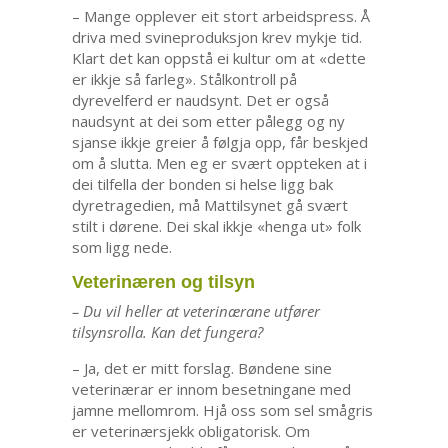
– Mange opplever eit stort arbeidspress. Å
driva med svineproduksjon krev mykje tid.
Klart det kan oppstå ei kultur om at «dette
er ikkje så farleg». Stålkontroll på
dyrevelferd er naudsynt. Det er også
naudsynt at dei som etter pålegg og ny
sjanse ikkje greier å følgja opp, får beskjed
om å slutta. Men eg er svært oppteken at i
dei tilfella der bonden si helse ligg bak
dyretragedien, må Mattilsynet gå svært
stilt i dørene. Dei skal ikkje «henga ut» folk
som ligg nede.
Veterinæren og tilsyn
– Du vil heller at veterinærane utfører
tilsynsrolla. Kan det fungera?
– Ja, det er mitt forslag. Bøndene sine
veterinærar er innom besetningane med
jamne mellomrom. Hjå oss som sel smågris
er veterinærsjekk obligatorisk. Om