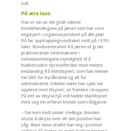
Voll.
På æra laus
Han er ein av dei godt vaksne
bondehøvdingane på Jæren som har vore
engasjert i organisasjonslivet på alle plan
frå før opptrappingsvedtaket midt på 1970-
talet. Bondeveteranen frå Jæren vil gi dei
praktiserande veterinærane i
svinebesetningane myndigheit til å
kvalitetssikre dyrevelferden med mindre
innblanding frå Mattilsynet, som han meiner
har blitt for byråkratisk og alt for
udemokratisk. Enkelte møte han sjølv har
opplevd med tilsynet, sit framleis i kroppen.
På eitt av tilsyna hjå Voll hadde Mattilsynet
med seg ein erfaren bonde som rådgjevar.
– Dei kom midt under stellinga. Bonden
visste å skryta over alt det positive han
såg. Blant anna uttalte han seg i positive
ordelag då dotter mi gjekk mellom bingane