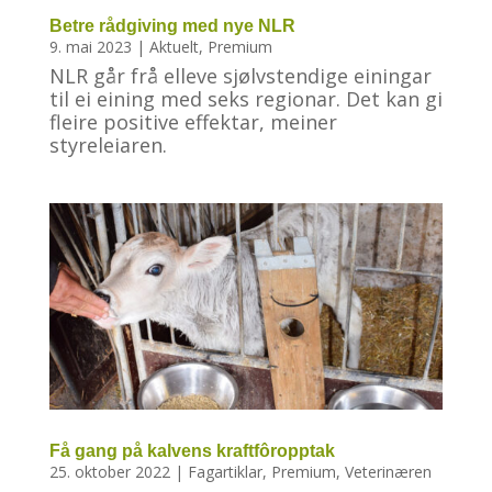
Betre rådgiving med nye NLR
9. mai 2023
|
Aktuelt
,
Premium
NLR går frå elleve sjølvstendige einingar
til ei eining med seks regionar. Det kan gi
fleire positive effektar, meiner
styreleiaren.
Få gang på kalvens kraftfôropptak
25. oktober 2022
|
Fagartiklar
,
Premium
,
Veterinæren