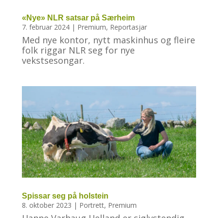
«Nye» NLR satsar på Særheim
7. februar 2024
|
Premium
,
Reportasjar
Med nye kontor, nytt maskinhus og fleire
folk riggar NLR seg for nye
vekstsesongar.
Spissar seg på holstein
8. oktober 2023
|
Portrett
,
Premium
Hanne Varhaug Helland er sjølvstendig