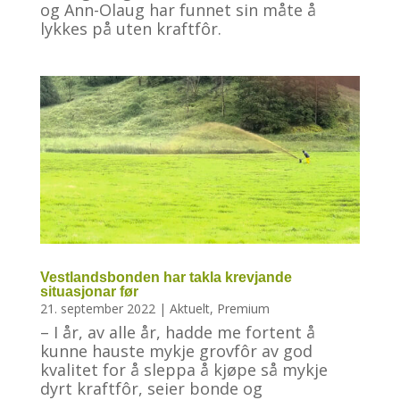
og Ann-Olaug har funnet sin måte å
lykkes på uten kraftfôr.
Vestlandsbonden har takla krevjande
situasjonar før
21. september 2022
|
Aktuelt
,
Premium
– I år, av alle år, hadde me fortent å
kunne hauste mykje grovfôr av god
kvalitet for å sleppa å kjøpe så mykje
dyrt kraftfôr, seier bonde og