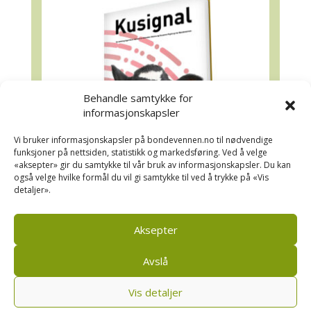
Behandle samtykke for
informasjonskapsler
Vi bruker informasjonskapsler på bondevennen.no til nødvendige
funksjoner på nettsiden, statistikk og markedsføring. Ved å velge
«aksepter» gir du samtykke til vår bruk av informasjonskapsler. Du kan
også velge hvilke formål du vil gi samtykke til ved å trykke på «Vis
detaljer».
Kusignal
Bondevennen har samla den populære
Aksepter
serien vår om kusignal i eit eige hefte.
Avslå
Vis detaljer
Bondevennen AS, Pb 208, sentrum, 4001 Stavanger