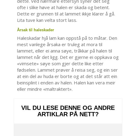
dette. Ved nærmare ettersyn syner det seg
ofte i slike høve at halen er skada og betent.
Dette er grunnen til at lammet ikkje klarer å gå.
Lita tuve kan velta stort lass.
Årsak til haleskader
Haleskadar hjå lam kan oppstå på to måtar. Den
mest vanlege årsaka er truleg at mora til
lammet, eller ei anna søye, tråkkar på halen til
lammet når det ligg. Det er gjerne ei oppkava og
«vimsete» søye som gjer dette like etter
fødselen. Lammet prøver å reisa seg, og ein ser
at ein del av huda er borte og at det står att ein
beinsplint i enden av halen. Halen kan vera meir
eller mindre «maltraktert».
VIL DU LESE DENNE OG ANDRE
ARTIKLAR PÅ NETT?