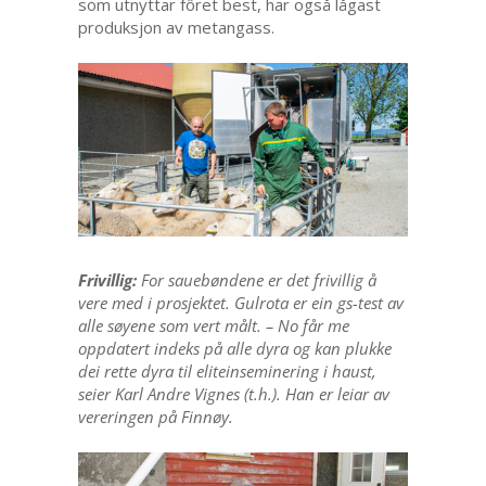
som utnyttar fôret best, har også lågast
produksjon av metangass.
Frivillig:
For sauebøndene er det frivillig å
vere med i prosjektet. Gulrota er ein gs-test av
alle søyene som vert målt. – No får me
oppdatert indeks på alle dyra og kan plukke
dei rette dyra til eliteinseminering i haust,
seier Karl Andre Vignes (t.h.). Han er leiar av
vereringen på Finnøy.