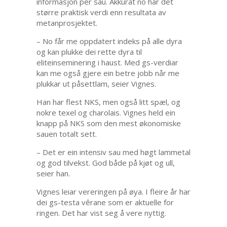
informasjon per sau. Akkurat no har det
større praktisk verdi enn resultata av
metanprosjektet.
– No får me oppdatert indeks på alle dyra
og kan plukke dei rette dyra til
eliteinseminering i haust. Med gs-verdiar
kan me også gjere ein betre jobb når me
plukkar ut påsettlam, seier Vignes.
Han har flest NKS, men også litt spæl, og
nokre texel og charolais. Vignes held ein
knapp på NKS som den mest økonomiske
sauen totalt sett.
– Det er ein intensiv sau med høgt lammetal
og god tilvekst. God både på kjøt og ull,
seier han.
Vignes leiar vereringen på øya. I fleire år har
dei gs-testa vêrane som er aktuelle for
ringen. Det har vist seg å vere nyttig.