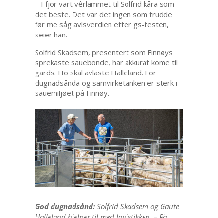
– I fjor vart vêrlammet til Solfrid kåra som
det beste. Det var det ingen som trudde
før me såg avlsverdien etter gs-testen,
seier han.
Solfrid Skadsem, presentert som Finnøys
sprekaste sauebonde, har akkurat kome til
gards. Ho skal avlaste Halleland. For
dugnadsånda og samvirketanken er sterk i
sauemiljøet på Finnøy.
God dugnadsånd:
Solfrid Skadsem og Gaute
Halleland hjelper til med logistikken. – På