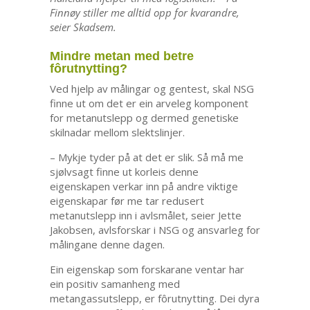
Finnøy stiller me alltid opp for kvarandre,
seier Skadsem.
Mindre metan med betre
fôrutnytting?
Ved hjelp av målingar og gentest, skal NSG
finne ut om det er ein arveleg komponent
for metanutslepp og dermed genetiske
skilnadar mellom slektslinjer.
– Mykje tyder på at det er slik. Så må me
sjølvsagt finne ut korleis denne
eigenskapen verkar inn på andre viktige
eigenskapar før me tar redusert
metanutslepp inn i avlsmålet, seier Jette
Jakobsen, avlsforskar i NSG og ansvarleg for
målingane denne dagen.
Ein eigenskap som forskarane ventar har
ein positiv samanheng med
metangassutslepp, er fôrutnytting. Dei dyra