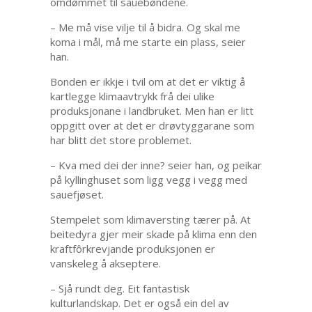
omdømmet til sauebøndene.
– Me må vise vilje til å bidra. Og skal me
koma i mål, må me starte ein plass, seier
han.
Bonden er ikkje i tvil om at det er viktig å
kartlegge klimaavtrykk frå dei ulike
produksjonane i landbruket. Men han er litt
oppgitt over at det er drøvtyggarane som
har blitt det store problemet.
– Kva med dei der inne? seier han, og peikar
på kyllinghuset som ligg vegg i vegg med
sauefjøset.
Stempelet som klimaversting tærer på. At
beitedyra gjer meir skade på klima enn den
kraftfôrkrevjande produksjonen er
vanskeleg å akseptere.
– Sjå rundt deg. Eit fantastisk
kulturlandskap. Det er også ein del av