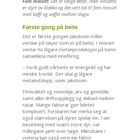
Fem minutt:
Det er lange økter, men innsetta
er styrt av klokka og det vert tid til fem minutt
med kaffi og vaffel mellom slaga.
Første gong på beite
Det er første gongen Jakobsen måler
verdiar på søyer som er på beite. I teorien
ventar ho lågare metanproduksjon på beite
samanlikna med innefôring.
– Fordi godt vårbeite er energirikt og har
mindre trevlar. Det skal gi lågare
metanutslepp, seier Jakobsen.
Fôrkvalitet og vommiljø, arv og genetikk,
samt ulike driftsopplegg og skilnad mellom
rasar. Mange faktorar gjer biletet
komplisert. Forskaren har merka seg at
også størrelsen på dyret spelar inn. I ein
besetning med svært store dyr, var
målingane jamt over høge. Mikrobane i
vomma kan også vere ein faktor.