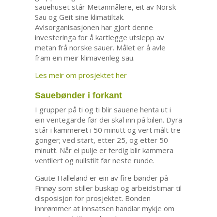
sauehuset står Metanmålere, eit av Norsk
Sau og Geit sine klimatiltak.
Avlsorganisasjonen har gjort denne
investeringa for å kartlegge utslepp av
metan frå norske sauer. Målet er å avle
fram ein meir klimavenleg sau.
Les meir om prosjektet her
Sauebønder i forkant
I grupper på ti og ti blir sauene henta ut i
ein ventegarde før dei skal inn på bilen. Dyra
står i kammeret i 50 minutt og vert målt tre
gonger; ved start, etter 25, og etter 50
minutt. Når ei pulje er ferdig blir kammera
ventilert og nullstilt før neste runde.
Gaute Halleland er ein av fire bønder på
Finnøy som stiller buskap og arbeidstimar til
disposisjon for prosjektet. Bonden
innrømmer at innsatsen handlar mykje om