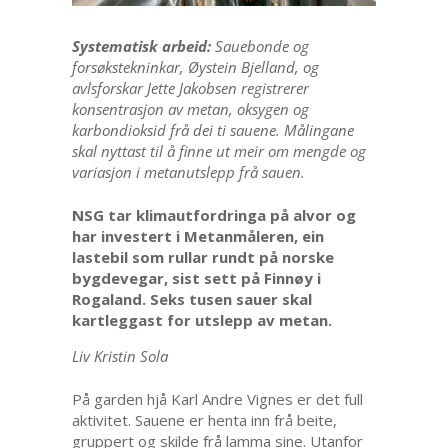
Systematisk arbeid:
Sauebonde og
forsøkstekninkar, Øystein Bjelland, og
avlsforskar Jette Jakobsen registrerer
konsentrasjon av metan, oksygen og
karbondioksid frå dei ti sauene. Målingane
skal nyttast til å finne ut meir om mengde og
variasjon i metanutslepp frå sauen.
NSG tar klimautfordringa på alvor og
har investert i Metanmåleren, ein
lastebil som rullar rundt på norske
bygdevegar, sist sett på Finnøy i
Rogaland. Seks tusen sauer skal
kartleggast for utslepp av metan.
Liv Kristin Sola
På garden hjå Karl Andre Vignes er det full
aktivitet. Sauene er henta inn frå beite,
gruppert og skilde frå lamma sine. Utanfor