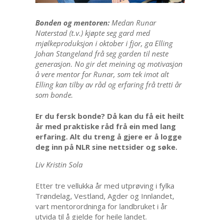
Bonden og mentoren:
Medan Runar
Naterstad (t.v.) kjøpte seg gard med
mjølkeproduksjon i oktober i fjor, ga Elling
Johan Stangeland frå seg
garden til neste
generasjon. No gir det meining og motivasjon
å vere mentor for Runar, som tek imot alt
Elling kan tilby av råd og erfaring frå
tretti år
som bonde.
Er du fersk bonde? Då kan du få eit heilt
år med praktiske råd frå ein med lang
erfaring. Alt du treng å gjere er å logge
deg inn på NLR sine nettsider og søke.
Liv Kristin Sola
Etter tre vellukka år med utprøving i fylka
Trøndelag, Vestland, Agder og Innlandet,
vart mentorordninga for landbruket i år
utvida til å gjelde for heile landet.