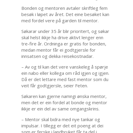
Bonden og mentoren avtaler skriftleg fem
besøk i løpet av året. Det eine besøket kan
med fordel vere på garden til mentor.
Søkarar under 35 år blir prioritert, og søkar
skal helst ikkje ha drive aktivt lenger enn
tre-fire år. Ordninga er gratis for bonden,
medan mentor får ei godtgjersle for
innsatsen og dekka reisekostnadar.
– Av og til kan det vere vanskeleg å spørje
ein nabo eller kollega om råd igjen og igjen.
Då er det lettare med fast mentor som du
veit får godtgjersle, seier Feten.
Søkaren kan gjerne namngi ønska mentor,
men det er ein fordel at bonde og mentor
ikkje er ein del av same omgangskrins.
– Mentor skal bidra med nye tankar og
impulsar. I tillegg er det eit poeng at dei
som er ferske i landbruket får ta del i