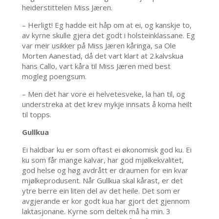
heiderstittelen Miss Jæren.
– Herligt! Eg hadde eit håp om at ei, og kanskje to,
av kyrne skulle gjera det godt i holsteinklassane. Eg
var meir usikker på Miss Jæren kåringa, sa Ole
Morten Aanestad, då det vart klart at 2.kalvskua
hans Callo, vart kåra til Miss Jæren med best
mogleg poengsum.
– Men det har vore ei helvetesveke, la han til, og
understreka at det krev mykje innsats å koma heilt
til topps.
Gullkua
Ei haldbar ku er som oftast ei økonomisk god ku. Ei
ku som får mange kalvar, har god mjølkekvalitet,
god helse og høg avdrått er draumen for ein kvar
mjølkeprodusent. Når Gullkua skal kårast, er det
ytre berre ein liten del av det heile. Det som er
avgjerande er kor godt kua har gjort det gjennom
laktasjonane. Kyrne som deltek må ha min. 3