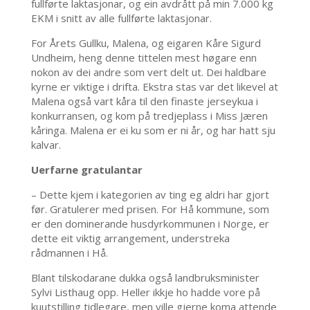
fullførte laktasjonar, og ein avdrått på min 7.000 kg
EKM i snitt av alle fullførte laktasjonar.
For Årets Gullku, Malena, og eigaren Kåre Sigurd
Undheim, heng denne tittelen mest høgare enn
nokon av dei andre som vert delt ut. Dei haldbare
kyrne er viktige i drifta. Ekstra stas var det likevel at
Malena også vart kåra til den finaste jerseykua i
konkurransen, og kom på tredjeplass i Miss Jæren
kåringa. Malena er ei ku som er ni år, og har hatt sju
kalvar.
Uerfarne gratulantar
– Dette kjem i kategorien av ting eg aldri har gjort
før. Gratulerer med prisen. For Hå kommune, som
er den dominerande husdyrkommunen i Norge, er
dette eit viktig arrangement, understreka
rådmannen i Hå.
Blant tilskodarane dukka også landbruksminister
Sylvi Listhaug opp. Heller ikkje ho hadde vore på
kuutstilling tidlegare, men ville gjerne koma attende