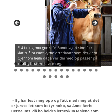
Frå tidleg morgon står Bondelaget sine folk
klar til å ta imot kyrne etterkvart som dei kjem.
Gjennom heile dagen er dei med og passer på
at alt går sikkert føre seg.
0
1
2
3
4
5
6
7
8
9
0
1
2
3
4
5
6
7
8
9
0
1
2
3
4
5
– Eg har lest meg opp og fått med meg at det
er jurstellet som betyr noko, sa Anne Berit
Berge Ims, då ho heidra jerseykua Malena som