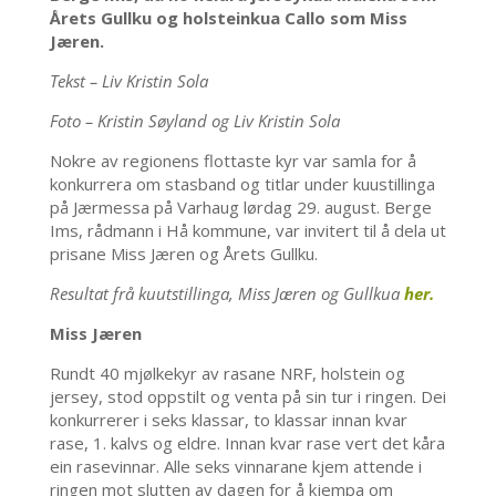
Årets Gullku og holsteinkua Callo som Miss
Jæren.
Tekst – Liv Kristin Sola
Foto – Kristin Søyland og Liv Kristin Sola
Nokre av regionens flottaste kyr var samla for å
konkurrera om stasband og titlar under kuustillinga
på Jærmessa på Varhaug lørdag 29. august. Berge
Ims, rådmann i Hå kommune, var invitert til å dela ut
prisane Miss Jæren og Årets Gullku.
Resultat frå kuutstillinga, Miss Jæren og Gullkua
her.
Miss Jæren
Rundt 40 mjølkekyr av rasane NRF, holstein og
jersey, stod oppstilt og venta på sin tur i ringen. Dei
konkurrerer i seks klassar, to klassar innan kvar
rase, 1. kalvs og eldre. Innan kvar rase vert det kåra
ein rasevinnar. Alle seks vinnarane kjem attende i
ringen mot slutten av dagen for å kjempa om