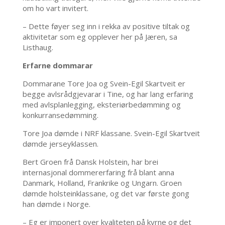
om ho vart invitert.
– Dette føyer seg inn i rekka av positive tiltak og
aktivitetar som eg opplever her på Jæren, sa
Listhaug.
Erfarne dommarar
Dommarane Tore Joa og Svein-Egil Skartveit er
begge avlsrådgjevarar i Tine, og har lang erfaring
med avlsplanlegging, eksteriørbedømming og
konkurransedømming.
Tore Joa dømde i NRF klassane. Svein-Egil Skartveit
dømde jerseyklassen.
Bert Groen frå Dansk Holstein, har brei
internasjonal dommererfaring frå blant anna
Danmark, Holland, Frankrike og Ungarn. Groen
dømde holsteinklassane, og det var første gong
han dømde i Norge.
– Eg er imponert over kvaliteten på kyrne og det