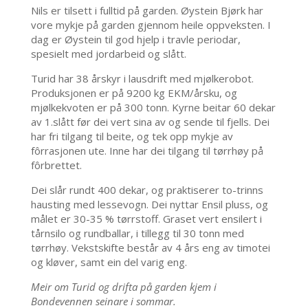
Nils er tilsett i fulltid på garden. Øystein Bjørk har
vore mykje på garden gjennom heile oppveksten. I
dag er Øystein til god hjelp i travle periodar,
spesielt med jordarbeid og slått.
Turid har 38 årskyr i lausdrift med mjølkerobot.
Produksjonen er på 9200 kg EKM/årsku, og
mjølkekvoten er på 300 tonn. Kyrne beitar 60 dekar
av 1.slått før dei vert sina av og sende til fjells. Dei
har fri tilgang til beite, og tek opp mykje av
fôrrasjonen ute. Inne har dei tilgang til tørrhøy på
fôrbrettet.
Dei slår rundt 400 dekar, og praktiserer to-trinns
hausting med lessevogn. Dei nyttar Ensil pluss, og
målet er 30-35 % tørrstoff. Graset vert ensilert i
tårnsilo og rundballar, i tillegg til 30 tonn med
tørrhøy. Vekstskifte består av 4 års eng av timotei
og kløver, samt ein del varig eng.
Meir om Turid og drifta på garden kjem i
Bondevennen seinare i sommar.