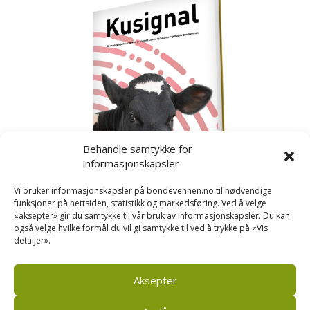
Behandle samtykke for
informasjonskapsler
Vi bruker informasjonskapsler på bondevennen.no til nødvendige
funksjoner på nettsiden, statistikk og markedsføring. Ved å velge
«aksepter» gir du samtykke til vår bruk av informasjonskapsler. Du kan
også velge hvilke formål du vil gi samtykke til ved å trykke på «Vis
detaljer».
Kusignal
Bondevennen har samla den populære serien vår
om kusignal i eit eige hefte.
Aksepter