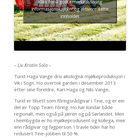
Klikk for å godta markedsføring
informasjonskapsler og aktivere dette
innholdet
– Liv Kristin Sola –
Turid Haga Vange driv økologisk mjølkeproduksjon i
Vik i Sogn. Ho overtok garden i desember 2013
etter sine foreldre, Kari Haga og Nils Vange,
Turid er tilsett som fôringsrådgivar i Tine, og er ein
del av Topp Team Fôring. Ho har kundar både
regionalt, men også på Jæren og på Sørlandet. Men
i heimbygda er ho mjølkeprodusent og kollega, meir
enn rådgivar og fagperson. I travle tider har ho
redusert Tine-jobben til 50 %.