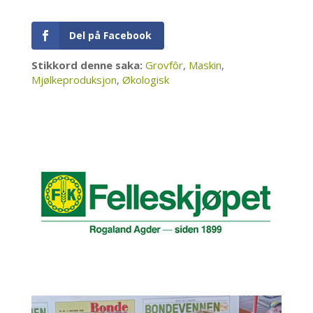
Del på Facebook
Stikkord denne saka:
Grovfôr
,
Maskin
,
Mjølkeproduksjon
,
Økologisk