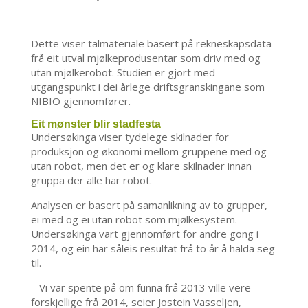
Dette viser talmateriale basert på rekneskapsdata
frå eit utval mjølkeprodusentar som driv med og
utan mjølkerobot. Studien er gjort med
utgangspunkt i dei årlege driftsgranskingane som
NIBIO gjennomfører.
Eit mønster blir stadfesta
Undersøkinga viser tydelege skilnader for
produksjon og økonomi mellom gruppene med og
utan robot, men det er og klare skilnader innan
gruppa der alle har robot.
Analysen er basert på samanlikning av to grupper,
ei med og ei utan robot som mjølkesystem.
Undersøkinga vart gjennomført for andre gong i
2014, og ein har såleis resultat frå to år å halda seg
til.
– Vi var spente på om funna frå 2013 ville vere
forskjellige frå 2014, seier Jostein Vasseljen,