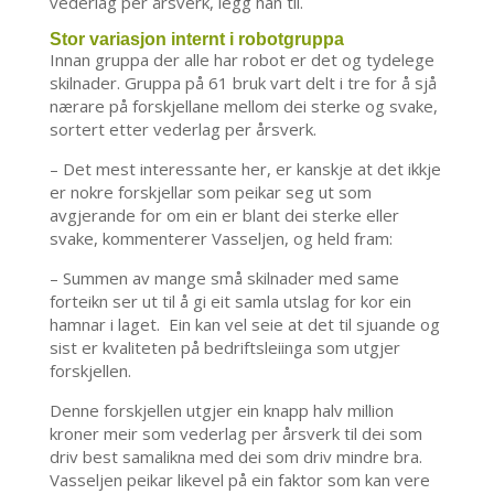
vederlag per årsverk, legg han til.
Stor variasjon internt i robotgruppa
Innan gruppa der alle har robot er det og tydelege
skilnader. Gruppa på 61 bruk vart delt i tre for å sjå
nærare på forskjellane mellom dei sterke og svake,
sortert etter vederlag per årsverk.
– Det mest interessante her, er kanskje at det ikkje
er nokre forskjellar som peikar seg ut som
avgjerande for om ein er blant dei sterke eller
svake, kommenterer Vasseljen, og held fram:
– Summen av mange små skilnader med same
forteikn ser ut til å gi eit samla utslag for kor ein
hamnar i laget. Ein kan vel seie at det til sjuande og
sist er kvaliteten på bedriftsleiinga som utgjer
forskjellen.
Denne forskjellen utgjer ein knapp halv million
kroner meir som vederlag per årsverk til dei som
driv best samalikna med dei som driv mindre bra.
Vasseljen peikar likevel på ein faktor som kan vere