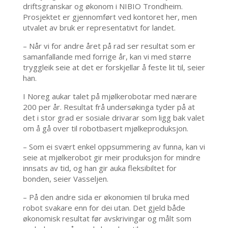
driftsgranskar og økonom i NIBIO Trondheim.
Prosjektet er gjennomført ved kontoret her, men
utvalet av bruk er representativt for landet.
– Når vi for andre året på rad ser resultat som er
samanfallande med forrige år, kan vi med større
tryggleik seie at det er forskjellar å feste lit til, seier
han.
I Noreg aukar talet på mjølkerobotar med nærare
200 per år. Resultat frå undersøkinga tyder på at
det i stor grad er sosiale drivarar som ligg bak valet
om å gå over til robotbasert mjølkeproduksjon.
– Som ei svært enkel oppsummering av funna, kan vi
seie at mjølkerobot gir meir produksjon for mindre
innsats av tid, og han gir auka fleksibiltet for
bonden, seier Vasseljen.
– På den andre sida er økonomien til bruka med
robot svakare enn for dei utan. Det gjeld både
økonomisk resultat før avskrivingar og målt som