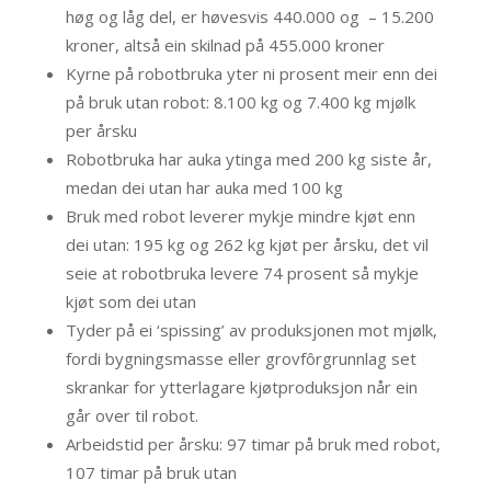
høg og låg del, er høvesvis 440.000 og – 15.200
kroner, altså ein skilnad på 455.000 kroner
Kyrne på robotbruka yter ni prosent meir enn dei
på bruk utan robot: 8.100 kg og 7.400 kg mjølk
per årsku
Robotbruka har auka ytinga med 200 kg siste år,
medan dei utan har auka med 100 kg
Bruk med robot leverer mykje mindre kjøt enn
dei utan: 195 kg og 262 kg kjøt per årsku, det vil
seie at robotbruka levere 74 prosent så mykje
kjøt som dei utan
Tyder på ei ‘spissing’ av produksjonen mot mjølk,
fordi bygningsmasse eller grovfôrgrunnlag set
skrankar for ytterlagare kjøtproduksjon når ein
går over til robot.
Arbeidstid per årsku: 97 timar på bruk med robot,
107 timar på bruk utan