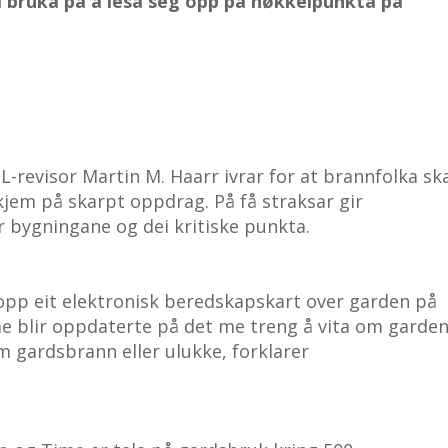
i bruka på å lesa seg opp på nøkkelpunkta på
-revisor Martin M. Haarr ivrar for at brannfolka sk
 kjem på skarpt oppdrag. På få straksar gir
r bygningane og dei kritiske punkta.
få opp eit elektronisk beredskapskart over garden på
 me blir oppdaterte på det me treng å vita om garde
m gardsbrann eller ulukke, forklarer