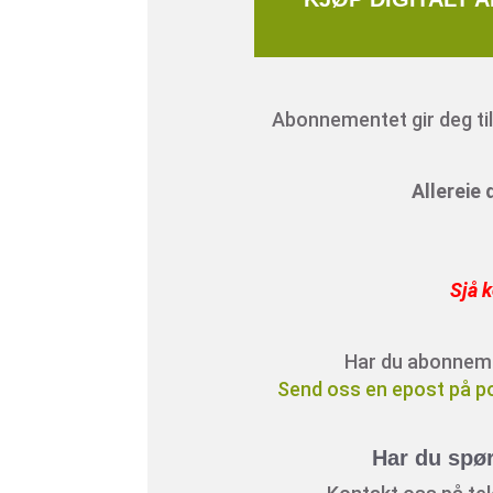
Abonnementet gir deg tilg
Allereie
Sjå k
Har du abonnement
Send oss en epost på p
Har du spø