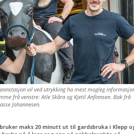
nnstasjon vil ved utrykking ha mest mogleg informasjo
mme frå venstre: Atle Skåra og Kjetil Anfinnsen. Bak frå
Lasse Johannesen.
ruker maks 20 minutt ut til gardsbruka i Klepp o