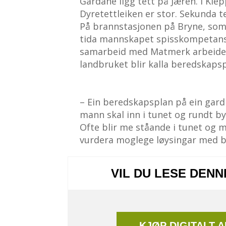
Gardane ligg tett på Jæren. I Kle
Dyretettleiken er stor. Sekunda tel
På brannstasjonen på Bryne, som 
tida mannskapet spisskompetanse
samarbeid med Matmerk arbeider 
landbruket blir kalla beredskapsp
– Ein beredskapsplan på ein gard 
mann skal inn i tunet og rundt by
Ofte blir me ståande i tunet og m
vurdera moglege løysingar med bo
VIL DU LESE DEN
KJØP DIGITALT 