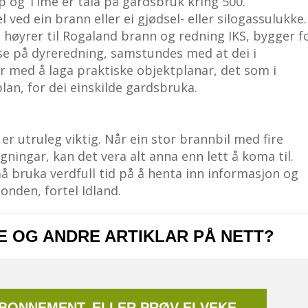
pp og Time er tala på gardsbruk kring 500.
 ved ein brann eller ei gjødsel- eller silogassulukke.
høyrer til Rogaland brann og redning IKS, bygger f
 på dyreredning, samstundes med at dei i
med å laga praktiske objektplanar, det som i
lan, for dei einskilde gardsbruka.
er utruleg viktig. Når ein stor brannbil med fire
gningar, kan det vera alt anna enn lett å koma til.
å bruka verdfull tid på å henta inn informasjon og
nden, fortel Idland.
NE OG ANDRE ARTIKLAR PÅ NETT?
ABONNEMENT, ELLER PRØV EI VEKE