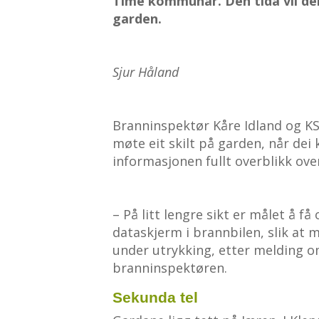
Time kommunar. Den tida vil de
garden.
Sjur Håland
Branninspektør Kåre Idland og KSL
møte eit skilt på garden, når dei
informasjonen fullt overblikk ove
– På litt lengre sikt er målet å 
dataskjerm i brannbilen, slik at
under utrykking, etter melding o
branninspektøren.
Sekunda tel