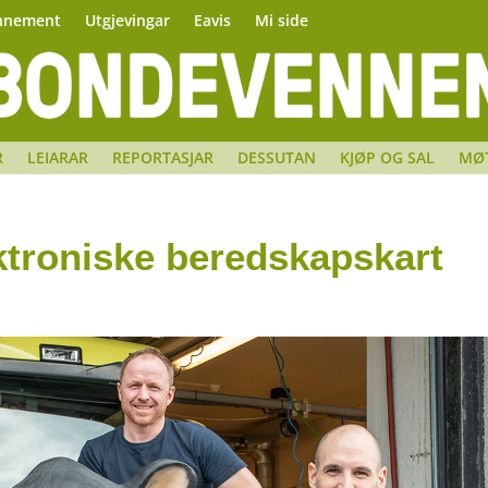
nnement
Utgjevingar
Eavis
Mi side
R
LEIARAR
REPORTASJAR
DESSUTAN
KJØP OG SAL
MØ
ktroniske beredskapskart