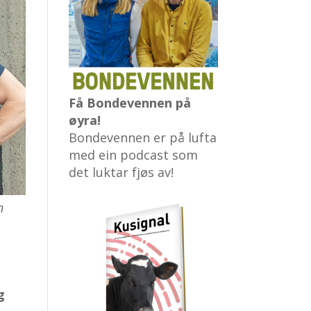
Få Bondevennen på
øyra!
Bondevennen er på lufta
med ein podcast som
det luktar fjøs av!
n
g