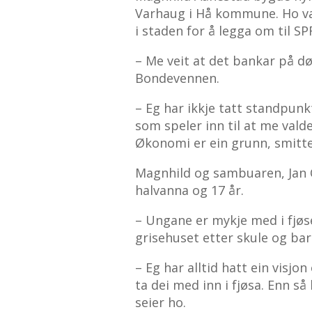
Varhaug i Hå kommune. Ho va
i staden for å legga om til SP
– Me veit at det bankar på dø
Bondevennen.
– Eg har ikkje tatt standpunkt
som speler inn til at me val
Økonomi er ein grunn, smitte
Magnhild og sambuaren, Jan 
halvanna og 17 år.
– Ungane er mykje med i fjøset
grisehuset etter skule og ba
– Eg har alltid hatt ein visjo
ta dei med inn i fjøsa. Enn s
seier ho.