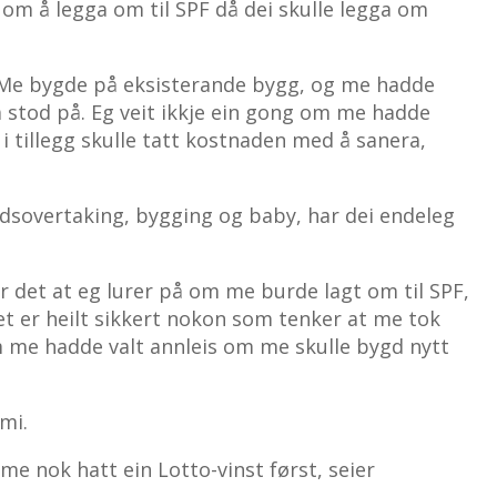
 om å legga om til SPF då dei skulle legga om
n. Me bygde på eksisterande bygg, og me hadde
 stod på. Eg veit ikkje ein gong om me hadde
 tillegg skulle tatt kostnaden med å sanera,
rdsovertaking, bygging og baby, har dei endeleg
r det at eg lurer på om me burde lagt om til SPF,
et er heilt sikkert nokon som tenker at me tok
 om me hadde valt annleis om me skulle bygd nytt
mi.
me nok hatt ein Lotto-vinst først, seier