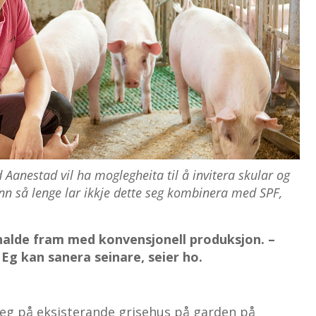
Aanestad vil ha moglegheita til å invitera skular og
Enn så lenge lar ikkje dette seg kombinera med SPF,
halde fram med konvensjonell produksjon. –
 Eg kan sanera seinare, seier ho.
eg på eksisterande grisehus på garden på