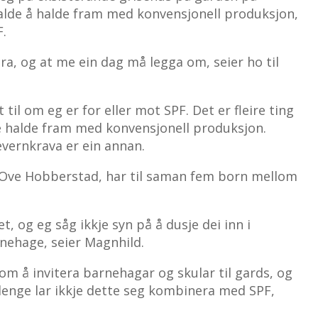
lde å halde fram med konvensjonell produksjon,
F.
ra, og at me ein dag må legga om, seier ho til
 til om eg er for eller mot SPF. Det er fleire ting
de halde fram med konvensjonell produksjon.
vernkrava er ein annan.
Ove Hobberstad, har til saman fem born mellom
, og eg såg ikkje syn på å dusje dei inn i
rnehage, seier Magnhild.
n om å invitera barnehagar og skular til gards, og
å lenge lar ikkje dette seg kombinera med SPF,