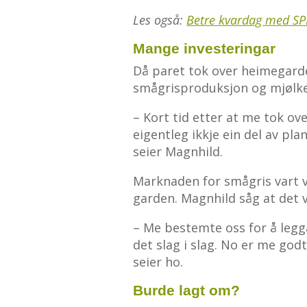
Les også:
Betre kvardag med SP
Mange investeringar
Då paret tok over heimegarde
smågrisproduksjon og mjølk
– Kort tid etter at me tok ov
eigentleg ikkje ein del av plan
seier Magnhild.
Marknaden for smågris vart ve
garden. Magnhild såg at det 
– Me bestemte oss for å legg
det slag i slag. No er me god
seier ho.
Burde lagt om?