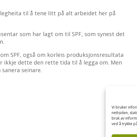
gheita til å tene litt på alt arbeidet her på
usentar som har lagt om til SPF, som synest det
n.
t om SPF, også om korleis produksjonsresultata
r ikkje dette den rette tida til å legga om. Men
n sanera seinare.
Vi bruker inf
nettsiden, sta
bruk av inform
ved å trykke på