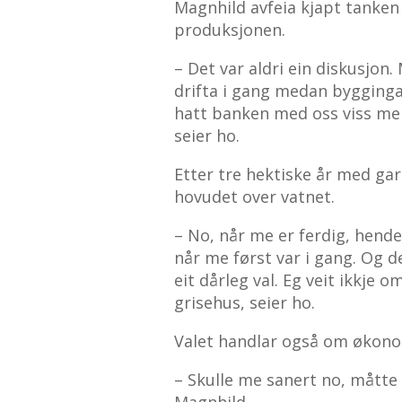
Magnhild avfeia kjapt tanken
produksjonen.
– Det var aldri ein diskusjo
drifta i gang medan bygginga
hatt banken med oss viss me i
seier ho.
Etter tre hektiske år med ga
hovudet over vatnet.
– No, når me er ferdig, hende
når me først var i gang. Og d
eit dårleg val. Eg veit ikkje
grisehus, seier ho.
Valet handlar også om økono
– Skulle me sanert no, måtte 
Magnhild.