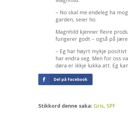
– No skal me endeleg ha mogle
garden, seier ho.
Magnhild kjenner fleire prod
fungerer godt – også på Jære
– Eg har høyrt mykje positiv
har endra seg. Men for oss va
døra er ikkje lukka att. Eg ka
Del på Facebook
Stikkord denne saka:
Gris
,
SPF