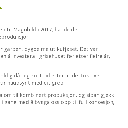
F
n til Magnhild i 2017, hadde dei
eproduksjon.
er garden, bygde me ut kufjøset. Det var
en å investera i grisehuset før etter fleire år,
ldig dårleg kort tid etter at dei tok over
var naudsynt med eit grep.
a om til kombinert produksjon, og sidan gjekk
t i gang med å bygga oss opp til full konsesjon,