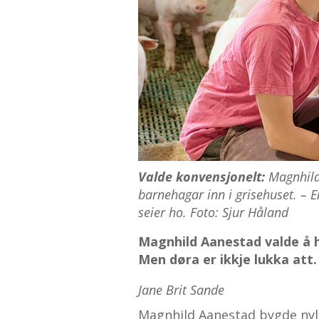
Valde konvensjonelt:
Magnhild 
barnehagar inn i grisehuset. – 
seier ho. Foto: Sjur Håland
Magnhild Aanestad valde å 
Men døra er ikkje lukka att.
Jane Brit Sande
Magnhild Aanestad bygde nyl