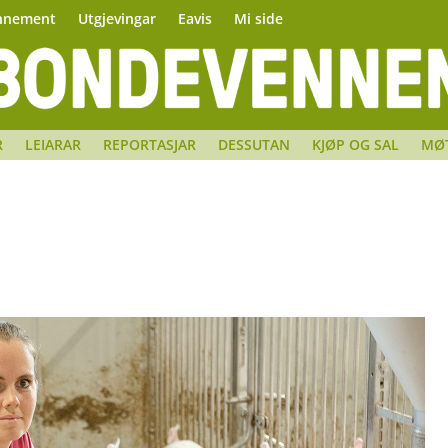
nnement
Utgjevingar
Eavis
Mi side
R
LEIARAR
REPORTASJAR
DESSUTAN
KJØP OG SAL
MØ