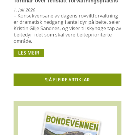
Tordnar over feilslått forvaltningspraksis
1. juli 2026
– Konsekvensane av dagens rovviltforvaltning
er dramatisk nedgang i antal dyr på beite, seier
Kristin Gilje Sandnes, og viser til skyhøge tap av
beitedyr i det som skal vere beiteprioriterte
område.
LES MEIR
SJÅ FLEIRE ARTIKLAR