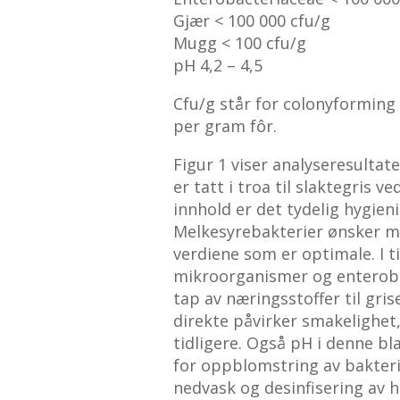
Gjær < 100 000 cfu/g
Mugg < 100 cfu/g
pH 4,2 – 4,5
Cfu/g står for colonyforming
per gram fôr.
Figur 1 viser analyseresultate
er tatt i troa til slaktegris 
innhold er det tydelig hygie
Melkesyrebakterier ønsker ma
verdiene som er optimale. I ti
mikroorganismer og enterobak
tap av næringsstoffer til gr
direkte påvirker smakelighet,
tidligere. Også pH i denne b
for oppblomstring av bakteri
nedvask og desinfisering av h