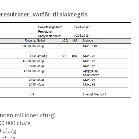
resultater, våtfôr til slaktegris
noen millioner cfu/g)
0 000 cfu/g
0 cfu/g
 cfu/g