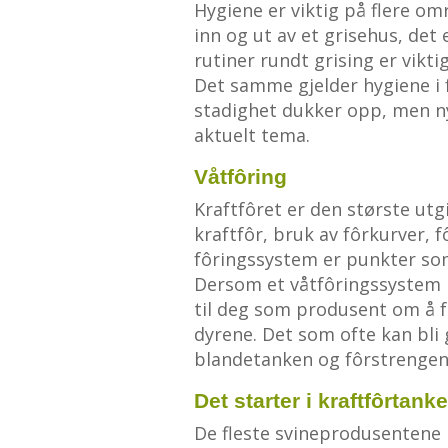
Hygiene er viktig på flere omr
inn og ut av et grisehus, det
rutiner rundt grising er vikt
Det samme gjelder hygiene i 
stadighet dukker opp, men nye
aktuelt tema.
Våtfôring
Kraftfôret er den største utg
kraftfôr, bruk av fôrkurver, f
fôringssystem er punkter som 
Dersom et våtfôringssystem bli
til deg som produsent om å f
dyrene. Det som ofte kan bli 
blandetanken og fôrstrengen
Det starter i kraftfôrtank
De fleste svineprodusentene 