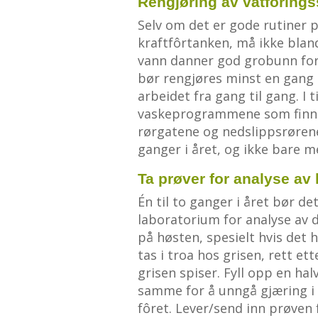
Rengjøring av våtfôring
Selv om det er gode rutiner 
kraftfôrtanken, må ikke blan
vann danner god grobunn for
bør rengjøres minst en gang i 
arbeidet fra gang til gang. I t
vaskeprogrammene som finnes
rørgatene og nedslippsrørene
ganger i året, og ikke bare m
Ta prøver for analyse av 
Én til to ganger i året bør de
laboratorium for analyse av d
på høsten, spesielt hvis det
tas i troa hos grisen, rett et
grisen spiser. Fyll opp en ha
samme for å unngå gjæring i fl
fôret. Lever/send inn prøven 