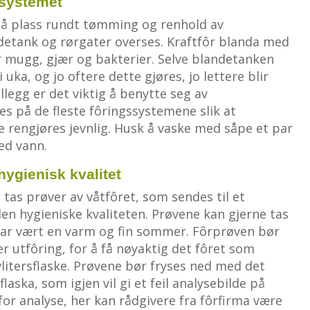
ssystemet
på plass rundt tømming og renhold av
detank og rørgater overses. Kraftfôr blanda med
 mugg, gjær og bakterier. Selve blandetanken
uka, og jo oftere dette gjøres, jo lettere blir
illegg er det viktig å benytte seg av
 på de fleste fôringssystemene slik at
 rengjøres jevnlig. Husk å vaske med såpe et par
ed vann.
hygienisk kvalitet
t tas prøver av våtfôret, som sendes til et
en hygieniske kvaliteten. Prøvene kan gjerne tas
 har vært en varm og fin sommer. Fôrprøven bør
ter utfôring, for å få nøyaktig det fôret som
lvlitersflaske. Prøvene bør fryses ned med det
aska, som igjen vil gi et feil analysebilde på
for analyse, her kan rådgivere fra fôrfirma være