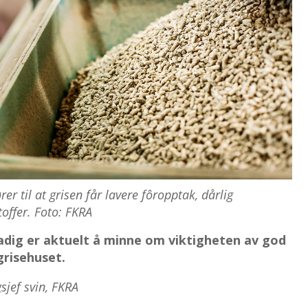
rer til at grisen får lavere fôropptak, dårlig
offer. Foto: FKRA
tadig er aktuelt å minne om viktigheten av god
grisehuset.
jef svin, FKRA