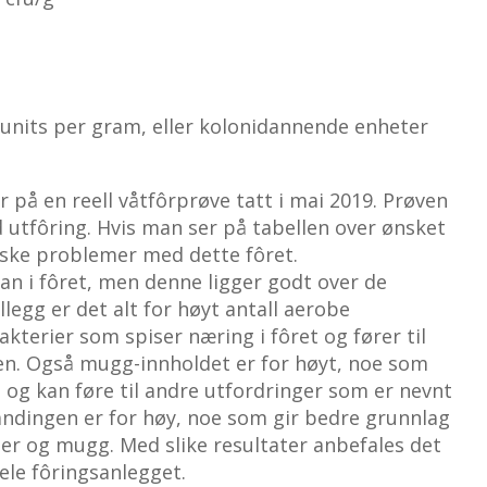
 units per gram, eller kolonidannende enheter
r på en reell våtfôrprøve tatt i mai 2019. Prøven
ved utfôring. Hvis man ser på tabellen over ønsket
niske problemer med dette fôret.
n i fôret, men denne ligger godt over de
llegg er det alt for høyt antall aerobe
terier som spiser næring i fôret og fører til
isen. Også mugg-innholdet er for høyt, noe som
 og kan føre til andre utfordringer som er nevnt
landingen er for høy, noe som gir bedre grunnlag
er og mugg. Med slike resultater anbefales det
ele fôringsanlegget.