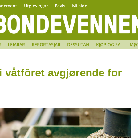
nnement
Utgjevingar
Eavis
Mi side
R
LEIARAR
REPORTASJAR
DESSUTAN
KJØP OG SAL
MØ
i våtfôret avgjørende for