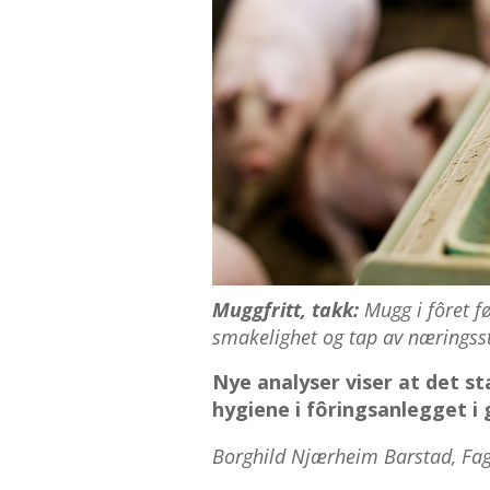
Muggfritt, takk:
Mugg i fôret fø
smakelighet og tap av næringsst
Nye analyser viser at det s
hygiene i fôringsanlegget i 
Borghild Njærheim Barstad, Fags