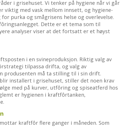
åder i grisehuset. Vi tenker på hygiene når vi går
 er viktig med vask mellom innsett, og hygiene-
ig for purka og smågrisens helse og overlevelse.
fôringsanlegget. Dette er et tema som til
re analyser viser at det fortsatt er et høyst
iftsposten i en svineproduksjon. Riktig valg av
ôrstrategi tilpassa drifta, og valg av
produsenten må ta stilling til i sin drift.
r installert i grisehuset, stiller det noen krav
ølge med på kurver, utfôring og spiseatferd hos
glemt er hygienen i kraftfôrtanken,
e.
en
mottar kraftfôr flere ganger i måneden. Som