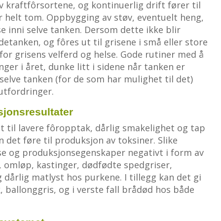
v kraftfôrsortene, og kontinuerlig drift fører til
 er helt tom. Oppbygging av støv, eventuelt heng,
e inni selve tanken. Dersom dette ikke blir
detanken, og fôres ut til grisene i små eller store
 for grisens velferd og helse. Gode rutiner med å
er i året, dunke litt i sidene når tanken er
selve tanken (for de som har mulighet til det)
utfordringer.
sjonsresultater
t til lavere fôropptak, dårlig smakelighet og tap
an det føre til produksjon av toksiner. Slike
lse og produksjonsegenskaper negativt i form av
, omløp, kastinger, dødfødte spedgriser,
årlig matlyst hos purkene. I tillegg kan det gi
k, ballonggris, og i verste fall brådød hos både