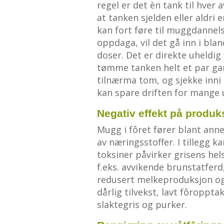
regel er det èn tank til hver a
at tanken sjelden eller aldri
kan fort føre til muggdannels
oppdaga, vil det gå inn i blan
doser. Det er direkte uheldig
tømme tanken helt et par gang
tilnærma tom, og sjekke inni 
kan spare driften for mange 
Negativ effekt på produk
Mugg i fôret fører blant anne
av næringsstoffer. I tillegg k
toksiner påvirker grisens he
f.eks. avvikende brunstatferd
redusert melkeproduksjon og d
dårlig tilvekst, lavt fôroppta
slaktegris og purker.