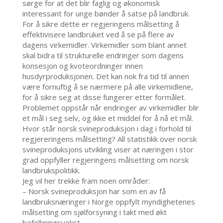
sørge for at det blir faglig og økonomisk
interessant for unge bønder å satse på landbruk.
For å sikre dette er regjeringens målsetting å
effektivisere landbruket ved å se på flere av
dagens virkemidler. Virkemidler som blant annet
skal bidra til strukturelle endringer som dagens
konsesjon og kvoteordninger innen
husdyrproduksjonen. Det kan nok fra tid til annen
være fornuftig å se nærmere på alle virkemidlene,
for å sikre seg at disse fungerer etter formålet.
Problemet oppstår når endringer av virkemidler blir
et mål i seg selv, og ikke et middel for å nå et mål.
Hvor står norsk svineproduksjon i dag i forhold til
regjereringens målsetting? All statistikk over norsk
svineproduksjons utvikling viser at næringen i stor
grad oppfyller regjeringens målsetting om norsk
landbrukspolitikk.
Jeg vil her trekke fram noen områder:
– Norsk svineproduksjon har som en av få
landbruksnæringer i Norge oppfylt myndighetenes
målsetting om sjølforsyning i takt med økt
befolkningsvekst.