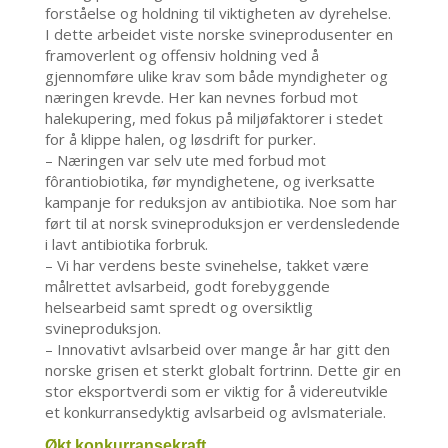
forståelse og holdning til viktigheten av dyrehelse.
I dette arbeidet viste norske svineprodusenter en
framoverlent og offensiv holdning ved å
gjennomføre ulike krav som både myndigheter og
næringen krevde. Her kan nevnes forbud mot
halekupering, med fokus på miljøfaktorer i stedet
for å klippe halen, og løsdrift for purker.
– Næringen var selv ute med forbud mot
fôrantiobiotika, før myndighetene, og iverksatte
kampanje for reduksjon av antibiotika. Noe som har
ført til at norsk svineproduksjon er verdensledende
i lavt antibiotika forbruk.
– Vi har verdens beste svinehelse, takket være
målrettet avlsarbeid, godt forebyggende
helsearbeid samt spredt og oversiktlig
svineproduksjon.
– Innovativt avlsarbeid over mange år har gitt den
norske grisen et sterkt globalt fortrinn. Dette gir en
stor eksportverdi som er viktig for å videreutvikle
et konkurransedyktig avlsarbeid og avlsmateriale.
Økt konkurransekraft