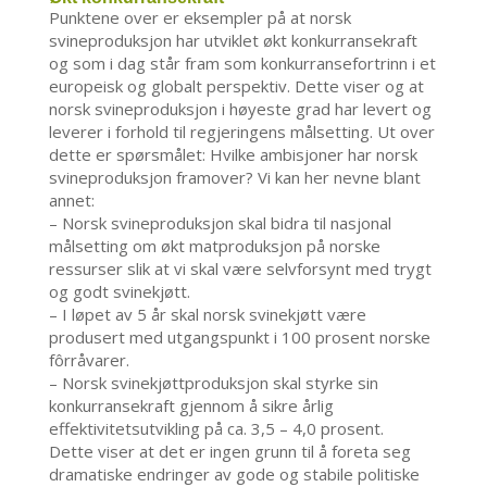
Punktene over er eksempler på at norsk
svineproduksjon har utviklet økt konkurransekraft
og som i dag står fram som konkurransefortrinn i et
europeisk og globalt perspektiv. Dette viser og at
norsk svineproduksjon i høyeste grad har levert og
leverer i forhold til regjeringens målsetting. Ut over
dette er spørsmålet: Hvilke ambisjoner har norsk
svineproduksjon framover? Vi kan her nevne blant
annet:
– Norsk svineproduksjon skal bidra til nasjonal
målsetting om økt matproduksjon på norske
ressurser slik at vi skal være selvforsynt med trygt
og godt svinekjøtt.
– I løpet av 5 år skal norsk svinekjøtt være
produsert med utgangspunkt i 100 prosent norske
fôrråvarer.
– Norsk svinekjøttproduksjon skal styrke sin
konkurransekraft gjennom å sikre årlig
effektivitetsutvikling på ca. 3,5 – 4,0 prosent.
Dette viser at det er ingen grunn til å foreta seg
dramatiske endringer av gode og stabile politiske