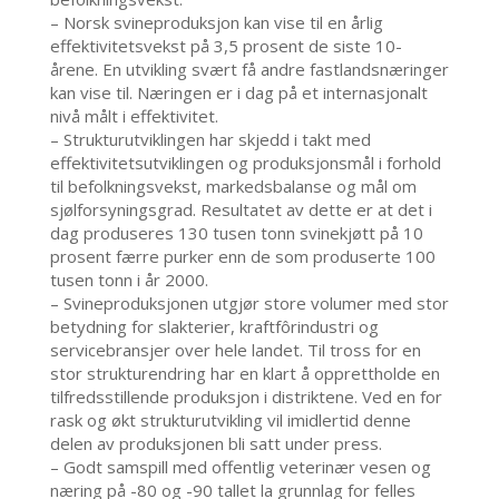
– Norsk svineproduksjon kan vise til en årlig
effektivitetsvekst på 3,5 prosent de siste 10-
årene. En utvikling svært få andre fastlandsnæringer
kan vise til. Næringen er i dag på et internasjonalt
nivå målt i effektivitet.
– Strukturutviklingen har skjedd i takt med
effektivitetsutviklingen og produksjonsmål i forhold
til befolkningsvekst, markedsbalanse og mål om
sjølforsyningsgrad. Resultatet av dette er at det i
dag produseres 130 tusen tonn svinekjøtt på 10
prosent færre purker enn de som produserte 100
tusen tonn i år 2000.
– Svineproduksjonen utgjør store volumer med stor
betydning for slakterier, kraftfôrindustri og
servicebransjer over hele landet. Til tross for en
stor strukturendring har en klart å opprettholde en
tilfredsstillende produksjon i distriktene. Ved en for
rask og økt strukturutvikling vil imidlertid denne
delen av produksjonen bli satt under press.
– Godt samspill med offentlig veterinær vesen og
næring på -80 og -90 tallet la grunnlag for felles