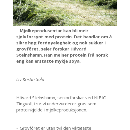
– Mjølkeprodusentar kan bli meir
sjølvforsynt med protein. Det handlar om å
sikre høg fordøyelegheit og nok sukker i
grovfôret, seier forskar Håvard
Steinshamn. Han meiner protein frå norsk
eng kan erstatte mykje soya.
Liv Kristin Sola
Håvard Steinshamn, seniorforskar ved NIBIO
Tingvoll, trur vi undervurderer gras som
proteinkjelde i mjølkeproduksjonen.
– Grovfôret er utan tvil den viktigaste