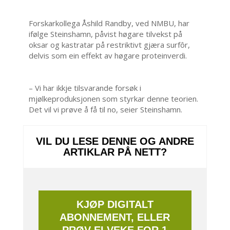
Forskarkollega Åshild Randby, ved NMBU, har
ifølge Steinshamn, påvist høgare tilvekst på
oksar og kastratar på restriktivt gjæra surfôr,
delvis som ein effekt av høgare proteinverdi.
– Vi har ikkje tilsvarande forsøk i
mjølkeproduksjonen som styrkar denne teorien.
Det vil vi prøve å få til no, seier Steinshamn.
VIL DU LESE DENNE OG ANDRE
ARTIKLAR PÅ NETT?
KJØP DIGITALT
ABONNEMENT, ELLER
PRØV EI VEKE FOR 1