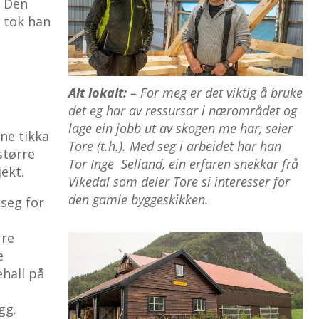
. Den
 tok han
Alt lokalt:
– For meg er det viktig å bruke
det eg har av ressursar i nærområdet og
lage ein jobb ut av skogen me har, seier
ane tikka
Tore (t.h.). Med seg i arbeidet har han
 større
Tor Inge Selland, ein erfaren snekkar frå
jekt.
Vikedal som deler Tore si interesser for
den gamle byggeskikken.
 seg for
ire
e
ehall på
gg.