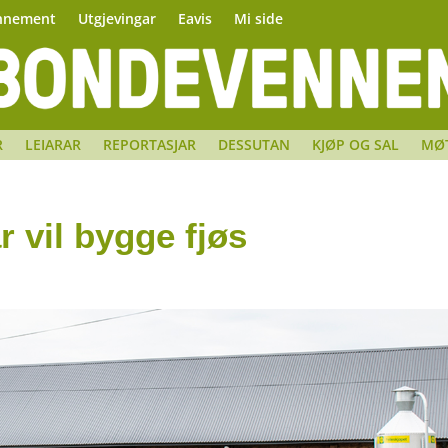
nnement
Utgjevingar
Eavis
Mi side
R
LEIARAR
REPORTASJAR
DESSUTAN
KJØP OG SAL
MØ
 vil bygge fjøs