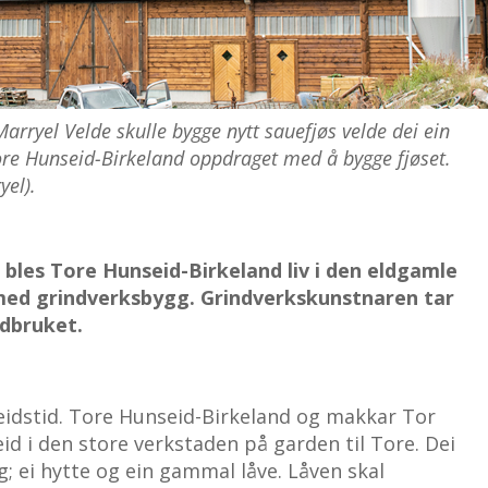
arryel Velde skulle bygge nytt sauefjøs velde dei ein
ore Hunseid-Birkeland
oppdraget med å bygge fjøset.
yel).
les Tore Hunseid-Birkeland liv i den eldgamle
ed grindverksbygg. Grindverkskunstnaren tar
ndbruket.
eidstid. Tore Hunseid-Birkeland og makkar Tor
eid i den store verkstaden på garden til Tore. Dei
; ei hytte og ein gammal låve. Låven skal