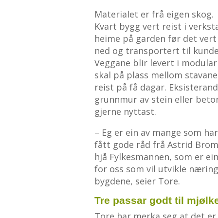
Materialet er frå eigen skog.
Kvart bygg vert reist i verks
heime på garden før det vert
ned og transportert til kunde
Veggane blir levert i modula
skal på plass mellom stavane,
reist på få dagar. Eksisteran
grunnmur av stein eller beto
gjerne nyttast.
– Eg er ein av mange som ha
fått gode råd frå Astrid Br
hjå Fylkesmannen, som er ein
for oss som vil utvikle nærin
bygdene, seier Tore.
Tre passar godt til mjølk
Tore har merka seg at det er 