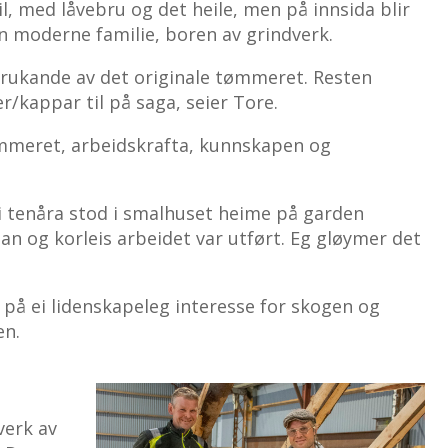
il, med låvebru og det heile, men på innsida blir
ein moderne familie, boren av grindverk.
brukande av det originale tømmeret. Resten
r/kappar til på saga, seier Tore.
ømmeret, arbeidskrafta, kunnskapen og
 i tenåra stod i smalhuset heime på garden
an og korleis arbeidet var utført. Eg gløymer det
 på ei lidenskapeleg interesse for skogen og
en.
verk av