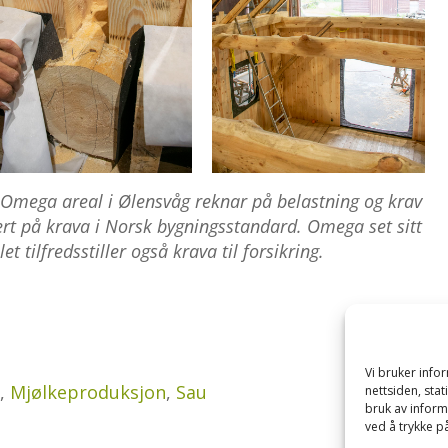
Omega areal i Ølensvåg reknar på belastning og krav
rt på krava i Norsk bygningsstandard. Omega set sitt
 tilfredsstiller også krava til forsikring.
Vi bruker inf
g
,
Mjølkeproduksjon
,
Sau
nettsiden, sta
bruk av inform
ved å trykke på