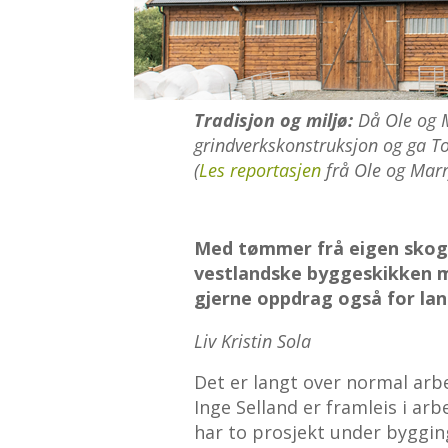
Tradisjon og miljø:
Då Ole og M
grindverkskonstruksjon og ga T
(
Les reportasjen
frå Ole og Marr
Med tømmer frå eigen skog b
vestlandske byggeskikken m
gjerne oppdrag også for la
Liv Kristin Sola
Det er langt over normal arb
Inge Selland er framleis i arb
har to prosjekt under bygging