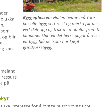
taden
Byggeplassen:
Hallen heime hjå Tore
 plukka
kor alle bygg vert reist og merka før dei
n.
vert delt opp og frakta i modular fram til
r som
kundane. Slik tek det berre dagar å reise
 og blir
eit bygg hjå dei som har kjøpt
de
grindverksbygg.
ng kan
r
ommeland
 ressurs
ga på
ekyr
auka interesse for å bygge husdyrbygg i tre.