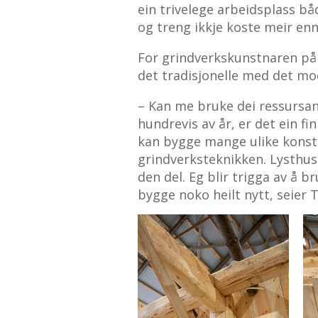
ein trivelege arbeidsplass båd
og treng ikkje koste meir en
For grindverkskunstnaren på 
det tradisjonelle med det mo
– Kan me bruke dei ressursane
hundrevis av år, er det ein fi
kan bygge mange ulike kons
grindverksteknikken. Lysthus,
den del. Eg blir trigga av å 
bygge noko heilt nytt, seier 