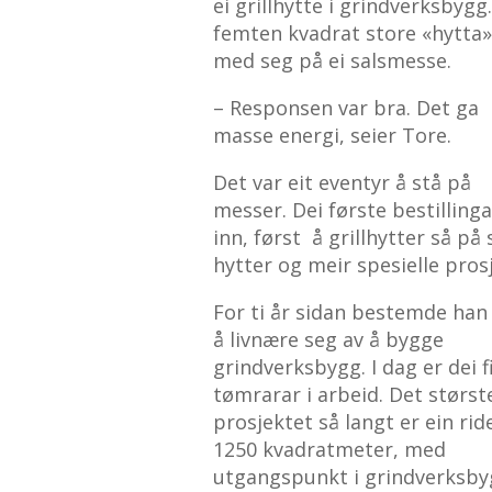
ei grillhytte i grindverksbygg
femten kvadrat store «hytta»
med seg på ei salsmesse.
– Responsen var bra. Det ga
masse energi, seier Tore.
Det var eit eventyr å stå på
messer. Dei første bestilling
inn, først å grillhytter så på
hytter og meir spesielle pros
For ti år sidan bestemde han
å livnære seg av å bygge
grindverksbygg. I dag er dei f
tømrarar i arbeid. Det størst
prosjektet så langt er ein rid
1250 kvadratmeter, med
utgangspunkt i grindverksby