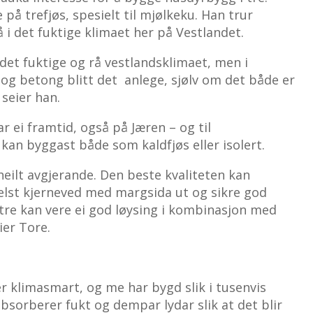
 på trefjøs, spesielt til mjølkeku. Han trur
 i det fuktige klimaet her på Vestlandet.
 det fuktige og rå vestlandsklimaet, men i
 og betong blitt det anlege, sjølv om det både er
seier han.
ar ei framtid, også på Jæren – og til
kan byggast både som kaldfjøs eller isolert.
 heilt avgjerande. Den beste kvaliteten kan
elst kjerneved med margsida ut og sikre god
vtre kan vere ei god løysing i kombinasjon med
ier Tore.
r klimasmart, og me har bygd slik i tusenvis
absorberer fukt og dempar lydar slik at det blir