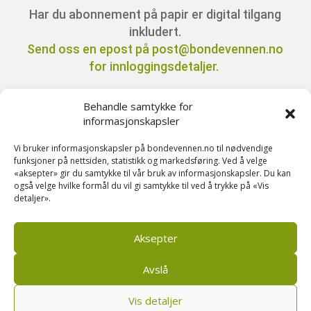
Har du abonnement på papir er digital tilgang
inkludert.
Send oss en epost på post@bondevennen.no
for innloggingsdetaljer.
Behandle samtykke for
Har du spørsmål angående abonnement?
informasjonskapsler
Kontakt oss på telefon 51 88 72 61 eller send
ein e-post til
Vi bruker informasjonskapsler på bondevennen.no til nødvendige
funksjoner på nettsiden, statistikk og markedsføring. Ved å velge
post@bondevennen.no.
«aksepter» gir du samtykke til vår bruk av informasjonskapsler. Du kan
også velge hvilke formål du vil gi samtykke til ved å trykke på «Vis
detaljer».
Stikkord denne saka:
Driftsbygning
,
Dyrevelferd
,
Kalv
,
Mjølkeku
,
Mjølkeproduksjon
,
Storfe
Aksepter
Avslå
Vis detaljer