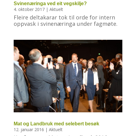
Svinenæringa ved eit vegskilje?
4. oktober 2017
|
Aktuelt
Fleire deltakarar tok til orde for intern
oppvask i svinenæringa under fagmøte.
Mat og Landbruk med selebert besøk
12. januar 2016
|
Aktuelt