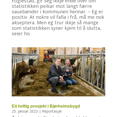
Fuglestad, gir seg ikkje ende over om
statistikken peikar mot langt færre
sauebønder i kommunen hennar. – Eg er
positiv. At nokre vil falla i frå, må me nok
akseptera. Men eg trur ikkje så mange
som statistikken syner kjem til å slutta,
seier ho.
Eit heftig prosjekt i Bjørheimsbygd
25. januar 2023
|
Reportasjar