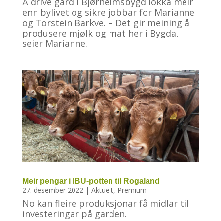
Å drive gard i Bjørheimsbygd lokka meir
enn bylivet og sikre jobbar for Marianne
og Torstein Barkve. – Det gir meining å
produsere mjølk og mat her i Bygda,
seier Marianne.
Meir pengar i IBU-potten til Rogaland
27. desember 2022
|
Aktuelt
,
Premium
No kan fleire produksjonar få midlar til
investeringar på garden.