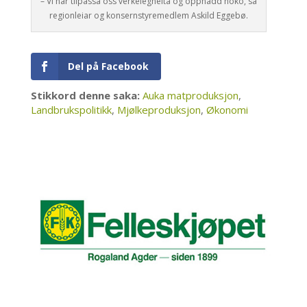
– Vi har tilpassa oss verkelegheita og oppnådd noko, sa
regionleiar og konsernstyremedlem Askild Eggebø.
Del på Facebook
Stikkord denne saka:
Auka matproduksjon
,
Landbrukspolitikk
,
Mjølkeproduksjon
,
Økonomi