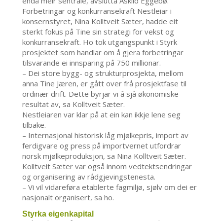
endå meir sentrale, avslutta Askild Eggebø.
Forbetringar og konkurransekraft Nestleiar i
konsernstyret, Nina Kolltveit Sæter, hadde eit
sterkt fokus på Tine sin strategi for vekst og
konkurransekraft. Ho tok utgangspunkt i Styrk
prosjektet som handlar om å gjera forbetringar
tilsvarande ei innsparing på 750 millionar.
– Dei store bygg- og strukturprosjekta, mellom
anna Tine Jæren, er gått over frå prosjektfase til
ordinær drift. Dette byrjar vi å sjå økonomiske
resultat av, sa Kolltveit Sæter.
Nestleiaren var klar på at ein kan ikkje lene seg
tilbake.
– Internasjonal historisk låg mjølkepris, import av
ferdigvare og press på importvernet utfordrar
norsk mjølkeproduksjon, sa Nina Kolltveit Sæter.
Kolltveit Sæter var også innom vedtektsendringar
og organisering av rådgjevingstenesta.
– Vi vil vidareføra etablerte fagmiljø, sjølv om dei er
nasjonalt organisert, sa ho.
Styrka eigenkapital