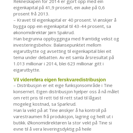
Rekneskapen for 2014 er gjort opp med ein
eigenkapital på 41,9 prosent, ein auke på 0,6
prosent frå 2013.
– Kravet til eigenkapital er 40 prosent. Vi ønskjer å
bygga opp ein eigenkapital til 43-44 prosent, sa
økonomidirektør Jørn Spakrud.
Han begrunna oppbygginga med framtidig vekst og
investeringsbehov. Balansepunktet mellom
eigarutbytte og avsetting til eigenkapital blei eit
tema under debatten. Av eit samla årsresultat på
1.013 millionar i 2014, blei 623 millionar gitt i
eigarutbytte.
Vil videreføra eigen ferskvaredistribusjon
– Distribusjon er eit eige funksjonsområde i Tine
konsernet. Eigen distribusjon hjelper oss å nå målet
om rett pris til rett tid til rett stad til lågast
mogeleg kostnad, sa Sparkrud.
Han la vekt på at Tine ønskjer å ha kontroll på
varestraumen frå produksjon, lagring og heilt ut i
butikk. Økonomidirektøren la stor vekt på Tine si
evne til å vera leveringsdyktig på heile