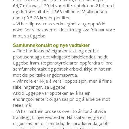
64,7 millionar. I 2014 var driftsinntektene 21,4 mrd.
og driftsresultatet 1.363 millionar. Mjølkeprisen
enda på 5,28 kroner per liter.
– Vi har tilpassa oss verkelegheita og oppnådd
noko. Ser vi bakover er det utruleg kva folk har vore
imot, sa Eggebø.
Samfunnskontakt og nye vedtekter
– Tine har fokus på eigarkontakt, og der blir
produsentlaga det viktigaste bindeleddet, heldt
Eggebø fram. Regionstyreleiaren oppfordra til brei
samfunnskontakt og politisk arbeid, ikkje minst inn
mot dei politiske ungdomspartia.
– Vår rolle er ikkje å vera i opposisjon, men å finna
ulike inngangar, sa Eggebø.
Askild Eggebø var oppteken av å ha ein
endringsorientert organisasjon og å arbeide mot
felles mål.
– Vi har hatt ein prosess over to år for å utvikla
framlegg til nye vedtekter. Nå skal vi bygga ein
organisasjon for framtida, der produsentlaga blir