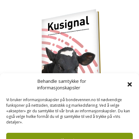
Behandle samtykke for
informasjonskapsler
Vi bruker informasjonskapsler på bondevennen.no til nødvendige
funksjoner på nettsiden, statistikk og markedsføring. Ved å velge
«aksepter» gir du samtykke til vår bruk av informasjonskapsler. Du kan
også velge hvilke formål du vil gi samtykke til ved å trykke på «Vis
detaljer».
Kusignal
Bondevennen har samla den populære serien vår
om kusignal i eit eige hefte.