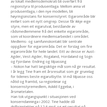
av lokalt medlemsdemokrati bli overført frå
regionstyra til produsentlaga. Mellom anna vil
produsentlaga, i den nye modellen, bli
høyringsinstans for konsernstyret. Eigarområde blir
innført som eit nytt omgrep. Desse får ikkje eige
styre, men eit eigarutval, beståande av
rådsmedlemmene frå det enkelte eigarområde,
som vil koordinere medlemsarbeidet i området.
Medlems- og samfunnskontakt blir sentrale
oppgåver for eigarområda. Det er forslag om fire
eigarområde for heile landet. Eitt av desse er Aust-
Agder, Vest-Agder, Rogaland, Hordaland og Sogn
og Fjordane. Endring og tilpassing
– Nokon har hatt langsiktige mål som nå gir resultat.
I år legg Tine fram eit årsresultat som gir grunnlag
for tidenes beste eigarutbytte. Vi må tilpasse oss
nåtid og framtid, sa regionleiar og
konsernstyremedlem, Askild Eggebø, i
årsmøtetalen.
Han tok utgangspunkt i situasjonen ved
konserndanninga i 2002. Tine hadde då
driftsinntekter på 12,6 mrd. og eit resultat på –