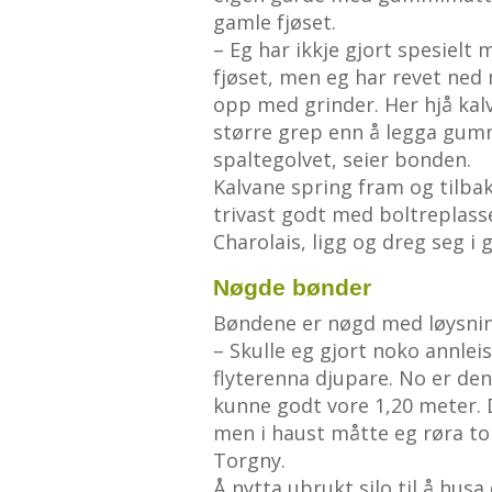
gamle fjøset.
– Eg har ikkje gjort spesielt
fjøset, men eg har revet ned
opp med grinder. Her hjå kalv
større grep enn å legga gum
spaltegolvet, seier bonden.
Kalvane spring fram og tilbake
trivast godt med boltreplasse
Charolais, ligg og dreg seg i 
Nøgde bønder
Bøndene er nøgd med løysninga
– Skulle eg gjort noko annleis,
flyterenna djupare. No er de
kunne godt vore 1,20 meter. D
men i haust måtte eg røra to
Torgny.
Å nytta ubrukt silo til å husa 