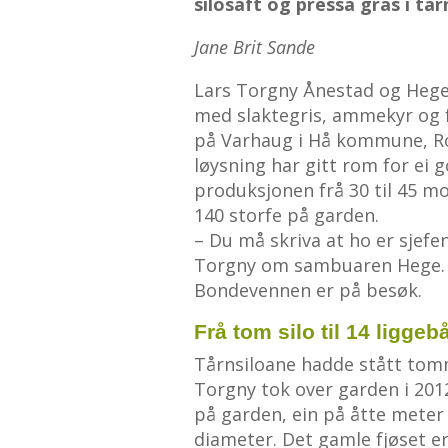
silosaft og pressa gras i tår
Jane Brit Sande
Lars Torgny Ånestad og Hege
med slaktegris, ammekyr og 
på Varhaug i Hå kommune, Ro
løysning har gitt rom for ei
produksjonen frå 30 til 45 mo
140 storfe på garden.
– Du må skriva at ho er sjefen 
Torgny om sambuaren Hege. H
Bondevennen er på besøk.
Frå tom silo til 14 liggeb
Tårnsiloane hadde stått tomm
Torgny tok over garden i 2012
på garden, ein på åtte meter
diameter. Det gamle fjøset er