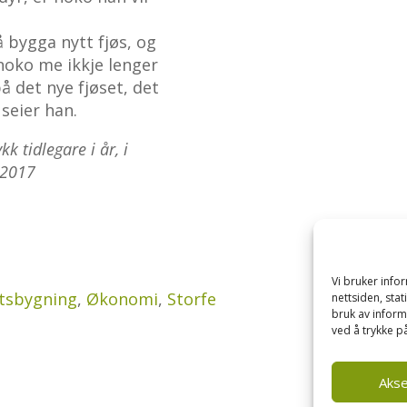
å bygga nytt fjøs, og
 noko me ikkje lenger
å det nye fjøset, det
 seier han.
k tidlegare i år, i
 2017
Vi bruker inf
ftsbygning
,
Økonomi
,
Storfe
nettsiden, sta
bruk av inform
ved å trykke på
Aks