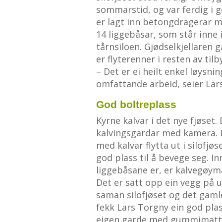
sommarstid, og var ferdig i g
er lagt inn betongdragerar m
14 liggebåsar, som står inne 
tårnsiloen. Gjødselkjellaren gå
er flyterenner i resten av tilb
– Det er ei heilt enkel løysni
omfattande arbeid, seier Lar
God boltreplass
Kyrne kalvar i det nye fjøset.
kalvingsgardar med kamera. Et
med kalvar flytta ut i silofjøs
god plass til å bevege seg. Inn
liggebåsane er, er kalvegøym
Det er satt opp ein vegg på 
saman silofjøset og det gaml
fekk Lars Torgny ein god plass
eigen garde med gummimatter