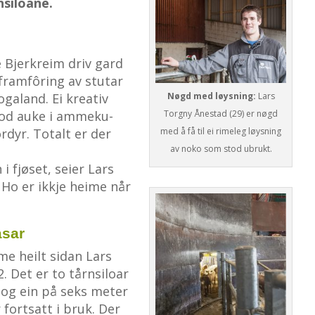
nsiloane.
 Bjerkreim driv gard
framfôring av stutar
galand. Ei kreativ
Nøgd med løysning:
Lars
 god auke i ammeku-
Torgny Ånestad (29) er nøgd
rdyr. Totalt er der
med å få til ei rimeleg løysning
av noko som stod ubrukt.
i fjøset, seier Lars
o er ikkje heime når
åsar
e heilt sidan Lars
. Det er to tårnsiloar
 og ein på seks meter
 fortsatt i bruk. Der