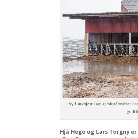
Ny funksjon:
Den gamle tårnsiloen har f
godt l
Hjå Hege og Lars Torgny er 