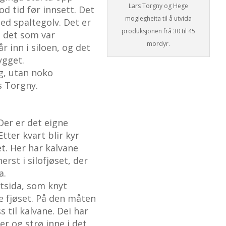
Lars Torgny og Hege
od tid før innsett. Det
moglegheita til å utvida
ed spaltegolv. Det er
produksjonen frå 30 til 45
i det som var
mordyr.
r inn i siloen, og det
ygget.
ng, utan noko
s Torgny.
 Der er det eigne
ter kvart blir kyr
et. Her har kalvane
erst i silofjøset, der
a.
utsida, som knyt
e fjøset. På den måten
 til kalvane. Dei har
 og strø inne i det