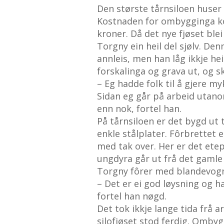
Den største tårnsiloen huser 
Kostnaden for ombygginga k
kroner. Då det nye fjøset ble
Torgny ein heil del sjølv. De
annleis, men han låg ikkje hei
forskalinga og grava ut, og s
– Eg hadde folk til å gjere m
Sidan eg går på arbeid utano
enn nok, fortel han.
På tårnsiloen er det bygd ut 
enkle stålplater. Fôrbrettet 
med tak over. Her er det etepl
ungdyra går ut frå det gamle f
Torgny fôrer med blandevog
– Det er ei god løysning og h
fortel han nøgd.
Det tok ikkje lange tida frå ar
silofjøset stod ferdig. Omby