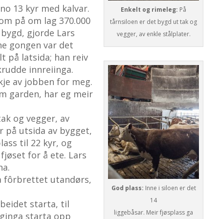
no 13 kyr med kalvar.
Enkelt og rimeleg:
På
om på om lag 370.000
tårnsiloen er det bygd ut tak og
i bygd, gjorde Lars
vegger, av enkle stålplater.
nne gongen var det
lt på latsida; han reiv
krudde innreiinga.
ykje av jobben for meg.
m garden, har eg meir
tak og vegger, av
er på utsida av bygget,
ass til 22 kyr, og
jøset for å ete. Lars
na.
a fôrbrettet utandørs,
God plass:
Inne i siloen er det
14
beidet starta, til
liggebåsar. Meir fjøsplass ga
gginga starta opp