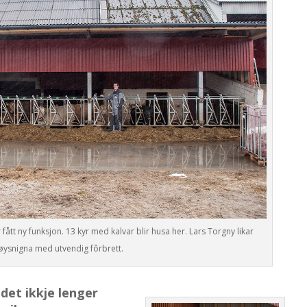
ått ny funksjon. 13 kyr med kalvar blir husa her. Lars Torgny likar
øysnigna med utvendig fôrbrett.
det ikkje lenger