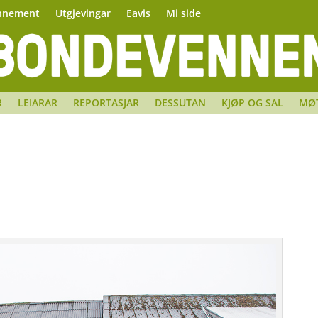
nnement
Utgjevingar
Eavis
Mi side
R
LEIARAR
REPORTASJAR
DESSUTAN
KJØP OG SAL
MØ