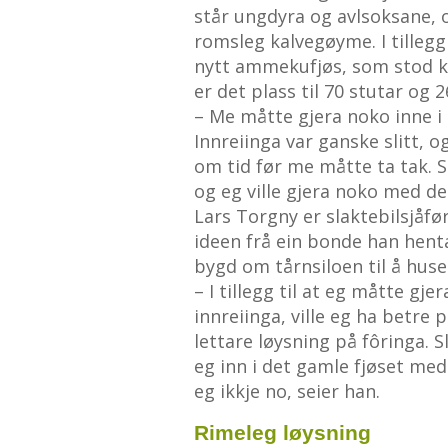
står ungdyra og avlsoksane, og
romsleg kalvegøyme. I tilleg
nytt ammekufjøs, som stod kl
er det plass til 70 stutar og
– Me måtte gjera noko inne i 
Innreiinga var ganske slitt, o
om tid før me måtte ta tak. 
og eg ville gjera noko med de
Lars Torgny er slaktebilsjåfø
ideen frå ein bonde han hent
bygd om tårnsiloen til å huse
– I tillegg til at eg måtte gj
innreiinga, ville eg ha betre p
lettare løysning på fôringa. S
eg inn i det gamle fjøset med 
eg ikkje no, seier han.
Rimeleg løysning