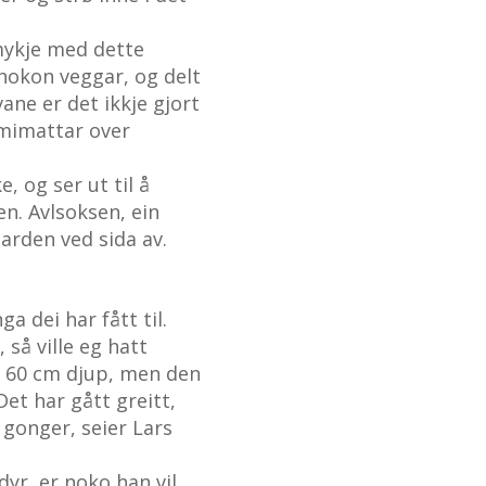
 mykje med dette
 nokon veggar, og delt
ane er det ikkje gjort
mimattar over
, og ser ut til å
n. Avlsoksen, ein
garden ved sida av.
 dei har fått til.
 så ville eg hatt
n 60 cm djup, men den
et har gått greitt,
 gonger, seier Lars
dyr, er noko han vil