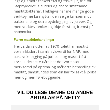
lågt og stabilt tankcelletal og friske jur, frie for
Staphylococcus aureus og andre smittsame
mastittbakteriar. Heldigvis har me mange gode
verktøy me kan nytta i den seige kampen mot
bakteriane og deira øydelegging av jurvev. Og
med verktøy tenker eg ikkje først og fremst på
antibiotika.
Færre mastittbehandlingar
Heilt sidan slutten av 1970-talet har mastitt
vore inkludert i samla avlsverdi for NRF, med
auka vektlegging på jurhelse og mastitt frå
1990. I dei siste tiåra har det vore stor
merksemd på optimal og målretta behandling av
mastitt, samstundes som ein har forsøkt å jobba
meir og meir førebyggande.
VIL DU LESE DENNE OG ANDRE
ARTIKLAR PÅ NETT?