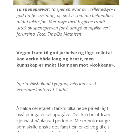
Ta speneprøvar:
Ta speneprøvar av «celletalskyr» i
god tid før avsining, og av kyr som må behandlast
midt i laktasjon. Vær nøye med hygiene rundt
uttak av speneprøven for å unngå at mjølka vert
forureina. Foto: Tine/Bo Mathisen
Vegen fram til god jurhelse og lågt celletal
kan verke både lang og bratt, men
kunnskap er makt i kampen mot «kokkane».
Ingrid Vikshåland Lyngmo, veterinær ved
Veterinærkontoret i Suldal
Å halda celletalet i tankmjølka nede på eit lågt
nivå er inga enkel oppgåve. Det kan beint fram
kjennast håplaust i periodar. Me er nok mange
som skulle ønska det fanst ein enkel veg til eit