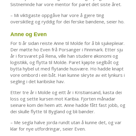
Sistnemnde har vore mentor for paret det siste året.
– Mi viktigaste oppgåve har vore å gjere ting
oversiktleg og ryddig for dei ferske bøndene, seier ho.
Anne og Even
For ti år sidan reiste Anne til Molde for å bli sjukepleiar.
Der møtte ho Even frå Porsanger i Finnmark. Etter sju
år i forsvaret på Rena, ville han studere økonomi og
logistikk, og flytta til Molde. Paret kjøpte seglbåt og
bytta hybel ut med flytande husvære. Ho hadde knapt
vore ombord i ein båt. Han kunne skryte av eit lynkurs i
segling i det karibiske hav.
Etter tre år i Molde og eitt år i Kristiansand, kasta dei
loss og sette kursen mot Karibia. Fjorten månadar
seinare kom dei heim att. Anne hadde fått fast jobb, og
dei skulle flytte til Bygland og bli bønder.
– Me segla halve jorda rundt utan å kunne det, og var
klar for nye utfordringar, seier Even.