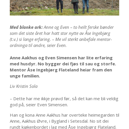
Med blanke ark:
Anne og Even – to heilt ferske bønder
som det siste året har hatt stor nytte av Åse Ingebjørg
(t.v.) si lange erfaring.
– Me vil sterkt anbefale mentor-
ordninga til andre, seier Even.
Anne Aakhus og Even Simensen har lite erfaring
med husdyr. No bygger dei fjøs til sau og storfe.
Mentor Åse Ingebjørg Flateland heiar fram den
unge familien.
Liv Kristin Sola
– Dette har me ikkje prøvd før, så det kan me bli veldig
god på, seier Even Simensen.
Han og kona Anne Aakhus har overteke heimegarden til
Anne, Aakhus Øvre, i Bygland i Setesdal. No sit dei
rundt kjøkenbordet i lag med Åse Ingebjørg Flateland.