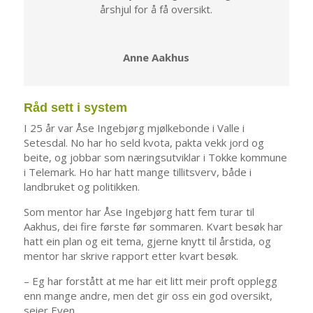
årshjul for å få oversikt.
Anne Aakhus
Råd sett i system
I 25 år var Åse Ingebjørg mjølkebonde i Valle i
Setesdal. No har ho seld kvota, pakta vekk jord og
beite, og jobbar som næringsutviklar i Tokke kommune
i Telemark. Ho har hatt mange tillitsverv, både i
landbruket og politikken.
Som mentor har Åse Ingebjørg hatt fem turar til
Aakhus, dei fire første før sommaren. Kvart besøk har
hatt ein plan og eit tema, gjerne knytt til årstida, og
mentor har skrive rapport etter kvart besøk.
– Eg har forstått at me har eit litt meir proft opplegg
enn mange andre, men det gir oss ein god oversikt,
seier Even.