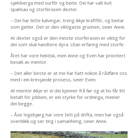
sjølvberga med surfôr og beite. Dei har valt kvit
spælsau og storferasen dexter.
– Dei har lette kalvingar, treng ikkje kraftfôr, og beitar
som geiter. Det er den viktigaste grunnen, seier Anne.
At dexter også er den minste storferasen er viktig for
dei som skal handtere dyra. Utan erfaring med storfe.
Året har vore hektisk, men Anne og Even har prioritert
besøk av mentor.
– Det aller beste er at me har hatt nokon å rådføre oss
med i ein krevjande prosess, seier Even.
At mentor ikkje er ei dei kjenner frå før og at ho får litt
betalt for jobben, er ein styrke for ordninga, meiner
dei begge.
– Åse Ingebjørg har vore tett på drifta, men har også
overblikk og ser ting i samanheng, seier Anne.