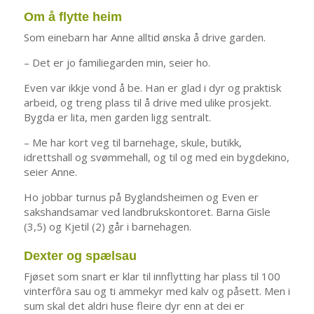
Om å flytte heim
Som einebarn har Anne alltid ønska å drive garden.
– Det er jo familiegarden min, seier ho.
Even var ikkje vond å be. Han er glad i dyr og praktisk
arbeid, og treng plass til å drive med ulike prosjekt.
Bygda er lita, men garden ligg sentralt.
– Me har kort veg til barnehage, skule, butikk,
idrettshall og svømmehall, og til og med ein bygdekino,
seier Anne.
Ho jobbar turnus på Byglandsheimen og Even er
sakshandsamar ved landbrukskontoret. Barna Gisle
(3,5) og Kjetil (2) går i barnehagen.
Dexter og spælsau
Fjøset som snart er klar til innflytting har plass til 100
vinterfôra sau og ti ammekyr med kalv og påsett. Men i
sum skal det aldri huse fleire dyr enn at dei er