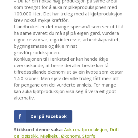
– Du får ein nokså høg produksjon på same areal
som trengst for å auka mjølkeproduksjonen med
100.000 liter. Det har truleg med at kjøtproduksjon
krev nokså mykje kraftfôr.
I landbruket er det mange spørsmål som ser ut til å
ha same svaret; du må sjå på eigen gard, vurdera
eigne ressursar, eiga interesse, arbeidskapasitet,
bygningsmasse og ikkje minst
grovfôrproduksjonen.
Konklusjonen til Herikstad er kan hende ikkje
overraskande, at berre dei aller beste kan få
tilfredsstillande økonomi ut av ein kvote som kostar
1,50 kroner. Men sjølv dei ville truleg fått meir att
for pengane om dei vurderte annleis. For mange
kan auka kjøtproduksjon visa seg å vera eit godt
alternativ.
Del på Facebook
Stikkord denne saka:
Auka matproduksjon
,
Drift
og logistikk
,
Mjølkeku
,
Økonomi
,
Storfe