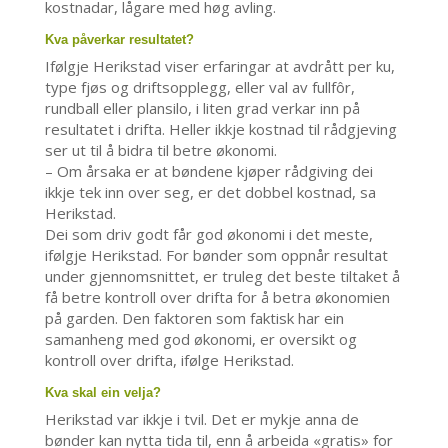
kostnadar, lågare med høg avling.
Kva påverkar resultatet?
Ifølgje Herikstad viser erfaringar at avdrått per ku,
type fjøs og driftsopplegg, eller val av fullfôr,
rundball eller plansilo, i liten grad verkar inn på
resultatet i drifta. Heller ikkje kostnad til rådgjeving
ser ut til å bidra til betre økonomi.
– Om årsaka er at bøndene kjøper rådgiving dei
ikkje tek inn over seg, er det dobbel kostnad, sa
Herikstad.
Dei som driv godt får god økonomi i det meste,
ifølgje Herikstad. For bønder som oppnår resultat
under gjennomsnittet, er truleg det beste tiltaket å
få betre kontroll over drifta for å betra økonomien
på garden. Den faktoren som faktisk har ein
samanheng med god økonomi, er oversikt og
kontroll over drifta, ifølge Herikstad.
Kva skal ein velja?
Herikstad var ikkje i tvil. Det er mykje anna de
bønder kan nytta tida til, enn å arbeida «gratis» for