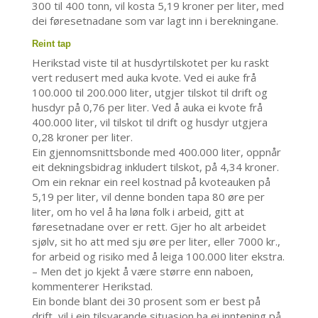
300 til 400 tonn, vil kosta 5,19 kroner per liter, med
dei føresetnadane som var lagt inn i berekningane.
Reint tap
Herikstad viste til at husdyrtilskotet per ku raskt
vert redusert med auka kvote. Ved ei auke frå
100.000 til 200.000 liter, utgjer tilskot til drift og
husdyr på 0,76 per liter. Ved å auka ei kvote frå
400.000 liter, vil tilskot til drift og husdyr utgjera
0,28 kroner per liter.
Ein gjennomsnittsbonde med 400.000 liter, oppnår
eit dekningsbidrag inkludert tilskot, på 4,34 kroner.
Om ein reknar ein reel kostnad på kvoteauken på
5,19 per liter, vil denne bonden tapa 80 øre per
liter, om ho vel å ha løna folk i arbeid, gitt at
føresetnadane over er rett. Gjer ho alt arbeidet
sjølv, sit ho att med sju øre per liter, eller 7000 kr.,
for arbeid og risiko med å leiga 100.000 liter ekstra.
– Men det jo kjekt å være større enn naboen,
kommenterer Herikstad.
Ein bonde blant dei 30 prosent som er best på
drift, vil i ein tilsvarande situasjon ha ei inntening på