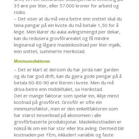
35 øre per liter, eller 57.000 kroner for arbeid og
risiko.
– Det viser at du må vera betre enn snittet skal du
tena pengar på ein kvote du må betale 1,50 for å
leige. Men klarer du auka avlingsmengd per dekar,
kan du redusera grovfôrarealet og få mindre
leigeareal og lågare maskinkostnad per liter mjølk,
enn snittet, summerte Herikstad.
Minimumsfaktoren
– Det er klart at dersom du har jorda nær garden
og du har god drift, kan du gjera gode pengar på å
betala 60-80-90 øre literen i kvote. Men du må
driva betre enn middeltalet, sa Herikstad.
Det er mange faktorar som spelar inn, ikkje minst
kostnad på grovfôret. Grovfôr er ofte ein
minimumsfaktor, men er den enkeltfaktoren som
har størst innverknad på økonomien i alle
grovfôrbaserte produksjonar. Maskinkostnaden er
nokså lik om ein har stor eller lita avling. Dermed blir
kostnaden per FEm, inkludert variable og faste