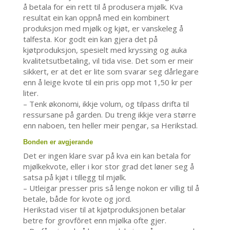
å betala for ein rett til å produsera mjølk. Kva
resultat ein kan oppnå med ein kombinert
produksjon med mjølk og kjøt, er vanskeleg å
talfesta. Kor godt ein kan gjera det på
kjøtproduksjon, spesielt med kryssing og auka
kvalitetsutbetaling, vil tida vise. Det som er meir
sikkert, er at det er lite som svarar seg dårlegare
enn å leige kvote til ein pris opp mot 1,50 kr per
liter.
– Tenk økonomi, ikkje volum, og tilpass drifta til
ressursane på garden. Du treng ikkje vera større
enn naboen, ten heller meir pengar, sa Herikstad.
Bonden er avgjerande
Det er ingen klare svar på kva ein kan betala for
mjølkekvote, eller i kor stor grad det løner seg å
satsa på kjøt i tillegg til mjølk.
– Utleigar presser pris så lenge nokon er villig til å
betale, både for kvote og jord.
Herikstad viser til at kjøtproduksjonen betalar
betre for grovfôret enn mjølka ofte gjer.