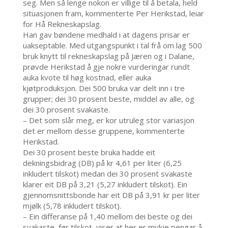
seg. Men så lenge nokon er villige til å betala, held
situasjonen fram, kommenterte Per Herikstad, leiar
for Hå Rekneskapslag.
Han gav bøndene medhald i at dagens prisar er
uakseptable. Med utgangspunkt i tal frå om lag 500
bruk knytt til rekneskapslag på Jæren og i Dalane,
prøvde Herikstad å gje nokre vurderingar rundt
auka kvote til høg kostnad, eller auka
kjøtproduksjon. Dei 500 bruka var delt inn i tre
grupper; dei 30 prosent beste, middel av alle, og
dei 30 prosent svakaste.
– Det som slår meg, er kor utruleg stor variasjon
det er mellom desse gruppene, kommenterte
Herikstad.
Dei 30 prosent beste bruka hadde eit
dekningsbidrag (DB) på kr 4,61 per liter (6,25
inkludert tilskot) medan dei 30 prosent svakaste
klarer eit DB på 3,21 (5,27 inkludert tilskot). Ein
gjennomsnittsbonde har eit DB på 3,91 kr per liter
mjølk (5,78 inkludert tilskot).
– Ein differanse på 1,40 mellom dei beste og dei
svakaste, før tilskot, viser at her er mykje pengar å