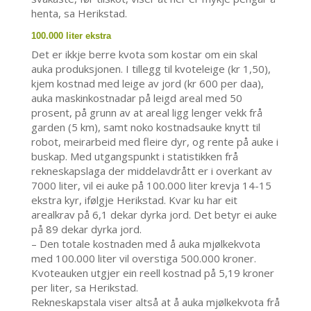
henta, sa Herikstad.
100.000 liter ekstra
Det er ikkje berre kvota som kostar om ein skal
auka produksjonen. I tillegg til kvoteleige (kr 1,50),
kjem kostnad med leige av jord (kr 600 per daa),
auka maskinkostnadar på leigd areal med 50
prosent, på grunn av at areal ligg lenger vekk frå
garden (5 km), samt noko kostnadsauke knytt til
robot, meirarbeid med fleire dyr, og rente på auke i
buskap. Med utgangspunkt i statistikken frå
rekneskapslaga der middelavdrått er i overkant av
7000 liter, vil ei auke på 100.000 liter krevja 14-15
ekstra kyr, ifølgje Herikstad. Kvar ku har eit
arealkrav på 6,1 dekar dyrka jord. Det betyr ei auke
på 89 dekar dyrka jord.
– Den totale kostnaden med å auka mjølkekvota
med 100.000 liter vil overstiga 500.000 kroner.
Kvoteauken utgjer ein reell kostnad på 5,19 kroner
per liter, sa Herikstad.
Rekneskapstala viser altså at å auka mjølkekvota frå