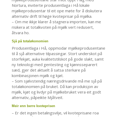
Nortura, inviterte produsentlaga i Hå lokale
mjølkeprodusentar til eit ope møte for å diskutera
alternativ drift til høge kvoteprisar på mjølka.
– Om me ikkje klarer å stagnera importen, kan me
risikera at totalkvoten på mjølk vert redusert,
åtvara ho.
Sjå på totaløkonomien
Produsentlaga i Hå, oppmodar mjølkeprodusentane
til å sjå alternative tilpassingar. Stort underskot på
storfekjøt, auka kvalitetstilskot på gode slakt, samt
ny teknologi med gentesting og kjønnsseparert
sæd, gjer det aktuelt å satsa sterkare på
kombinasjonen mjølk og kjøt.
– Som sjølvstendig næringsdrivande må me sjå på
totaløkonomien på bruket. Då kan produksjon av
mjølk, kjøt og livdyr på mjølkebruket vera eit godt
alternativ, påpeikte Mjåtveit.
Meir enn berre kvoteprisen
– Er det ingen betalingsvilje, vil kvoteprisane roa