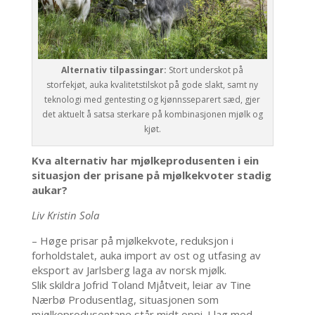
Alternativ tilpassingar:
Stort underskot på
storfekjøt, auka kvalitetstilskot på gode slakt, samt ny
teknologi med gentesting og kjønnsseparert sæd, gjer
det aktuelt å satsa sterkare på kombinasjonen mjølk og
kjøt.
Kva alternativ har mjølkeprodusenten i ein
situasjon der prisane på mjølkekvoter stadig
aukar?
Liv Kristin Sola
– Høge prisar på mjølkekvote, reduksjon i
forholdstalet, auka import av ost og utfasing av
eksport av Jarlsberg laga av norsk mjølk.
Slik skildra Jofrid Toland Mjåtveit, leiar av Tine
Nærbø Produsentlag, situasjonen som
mjølkeprodusentane står midt oppi. I lag med