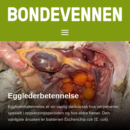
Gjødselparadokset
Egglederbetennelse
Lesarbrev: Det ulmar i Rogalandslandbruket, og denne
Egglederbetennelse er en vanlig dødsårsak hos verpehøner,
gongen er ikkje tørke eller energiprisar som står på
spesielt i oppverpings­perioden og hos eldre høner. Den
agendaen, det er det lammande byråkratiet som er utløyst av
vanligste årsaken er bakterien Escherichia coli (E. coli).
den nye gjødselvareforskrifta.