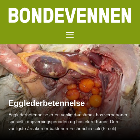
Gjødselparadokset
Egglederbetennelse
Lesarbrev: Det ulmar i Rogalandslandbruket, og denne
Egglederbetennelse er en vanlig dødsårsak hos verpehøner,
gongen er ikkje tørke eller energiprisar som står på
spesielt i oppverpings­perioden og hos eldre høner. Den
agendaen, det er det lammande byråkratiet som er utløyst av
vanligste årsaken er bakterien Escherichia coli (E. coli).
den nye gjødselvareforskrifta.