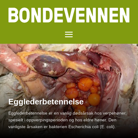
Egglederbetennelse
Egglederbetennelse er en vanlig dødsårsak hos verpehøner,
spesielt i oppverpings­perioden og hos eldre høner. Den
vanligste årsaken er bakterien Escherichia coli (E. coli).