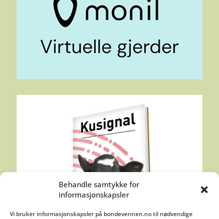
Behandle samtykke for
informasjonskapsler
Vi bruker informasjonskapsler på bondevennen.no til nødvendige