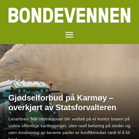
Gjødselforbud på Karmøy –
Egglederbetennelse
overkjørt av Statsforvalteren
Egglederbetennelse er en vanlig dødsårsak hos verpehøner,
Lesarbrev: Når restriksjoner blir vedtatt på et kontor basert på
spesielt i oppverpings­perioden og hos eldre høner. Den
usikre offentlige kartlegginger, uten reell befaring på steder og
vanligste årsaken er bakterien Escherichia coli (E. coli).
uten involvering av berørte parter er konfliktnivået nødt til å bli